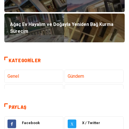
Ağaç Ev Hayalim ve Doğayla Yeniden Bağ Kurma
Sürecim
KATEGORILER
Genel
Gündem
Teknoloji
Gezi Seyahat
Tatil
Sağlık
PAYLAŞ
Eğitim
Gıda
Facebook
X / Twitter
X