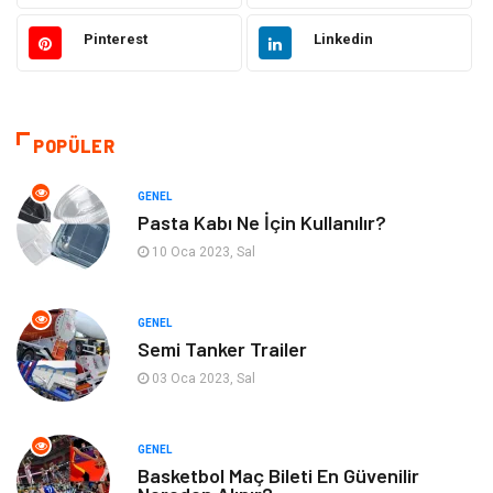
Hukuk
Elektrik Elektronik
Pinterest
Linkedin
Tanıtıcı Reklam
Otomotiv
Makine
Giyim
POPÜLER
Kültür
Organizasyon
GENEL
Pasta Kabı Ne İçin Kullanılır?
Güzellik & Bakım
Aksesuar
10 Oca 2023, Sal
Finans & Ekonomi
Emlak
GENEL
Semi Tanker Trailer
Bilgisayar & Yazılım
Mobilya
03 Oca 2023, Sal
Genel Kültür
Otel
GENEL
Bebek Giyim
Moda
Basketbol Maç Bileti En Güvenilir