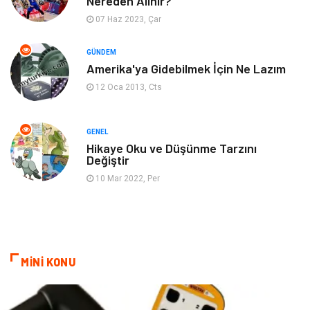
Nereden Alınır?
07 Haz 2023, Çar
Blogroll
Tarım & Hayvancılık
GÜNDEM
Markalar
Bilet
Amerika'ya Gidebilmek İçin Ne Lazım
12 Oca 2013, Cts
Restaurant
Cruise
Tarih
Spor Malzemeleri
GENEL
Hikaye Oku ve Düşünme Tarzını
Değiştir
10 Mar 2022, Per
MİNİ KONU