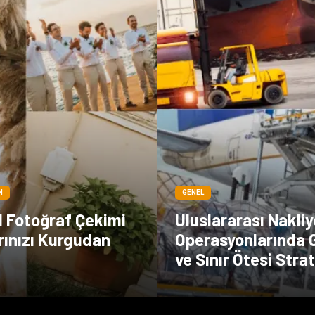
N
GENEL
l Fotoğraf Çekimi
Uluslararası Nakliy
arınızı Kurgudan
Operasyonlarında
n
ve Sınır Ötesi Strat