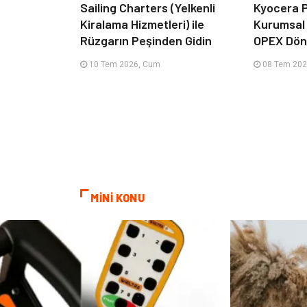
Sailing Charters (Yelkenli
Kyocera P
Kiralama Hizmetleri) ile
Kurumsal
Rüzgarın Peşinden Gidin
OPEX Dön
10 Tem 2026, Cum
08 Tem 202
MİNİ KONU