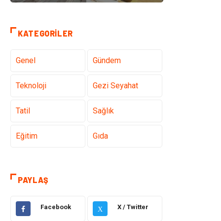
KATEGORILER
Genel
Gündem
Teknoloji
Gezi Seyahat
Tatil
Sağlık
Eğitim
Gıda
Hukuk
Elektrik Elektronik
PAYLAŞ
Tanıtıcı Reklam
Otomotiv
Facebook
X / Twitter
X
Makine
Giyim