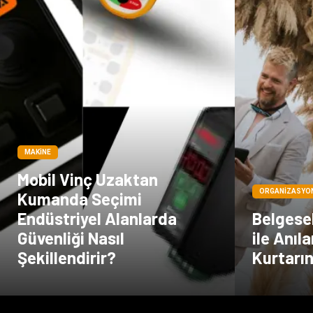
MAKINE
Mobil Vinç Uzaktan
ORGANIZASYO
Kumanda Seçimi
Endüstriyel Alanlarda
Belgese
Güvenliği Nasıl
ile Anıl
Şekillendirir?
Kurtarı