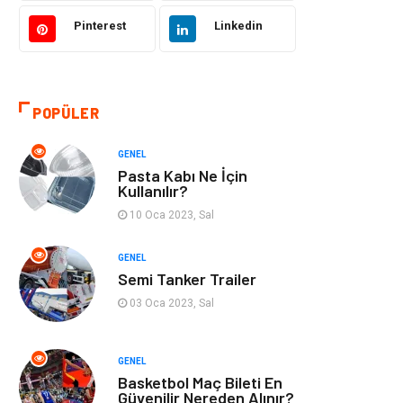
Pinterest
Linkedin
Kültür
Organizasyon
Güzellik & Bakım
Aksesuar
POPÜLER
Finans & Ekonomi
Emlak
GENEL
Bilgisayar &
Mobilya
Pasta Kabı Ne İçin
Yazılım
Kullanılır?
10 Oca 2023, Sal
Genel Kültür
Otel
GENEL
Semi Tanker Trailer
Bebek Giyim
Moda
03 Oca 2023, Sal
Blogroll
Tarım &
Hayvancılık
GENEL
Basketbol Maç Bileti En
Markalar
Bilet
Güvenilir Nereden Alınır?