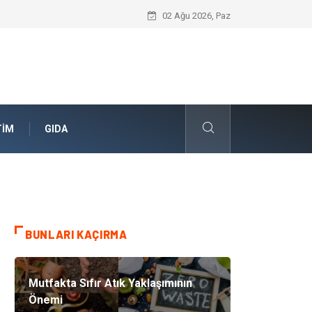
Geleceğin Evleri Nedir?
02 Ağu 2026, Paz
TIM
GIDA
BUNLARI KAÇIRMA
Mutfakta Sıfır Atık Yaklaşımının
Önemi