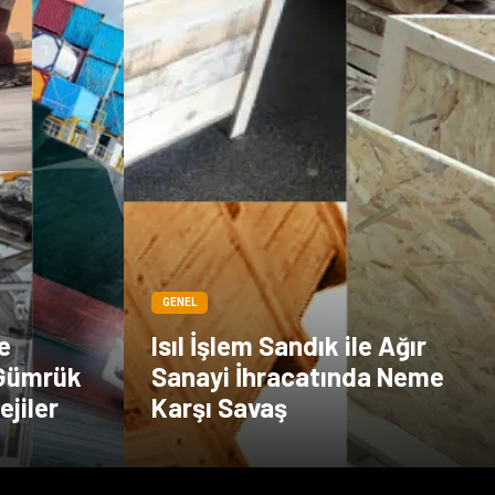
GENEL
e
Isıl İşlem Sandık ile Ağır
 Gümrük
Sanayi İhracatında Neme
ejiler
Karşı Savaş