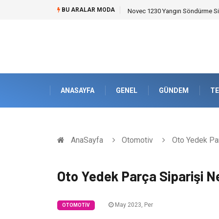
BU ARALAR MODA
Skoda Yedek Parça Seçiminde T
ANASAYFA
GENEL
GÜNDEM
TE
AnaSayfa
Otomotiv
Oto Yedek Par
Oto Yedek Parça Siparişi Ne
May 2023, Per
OTOMOTIV