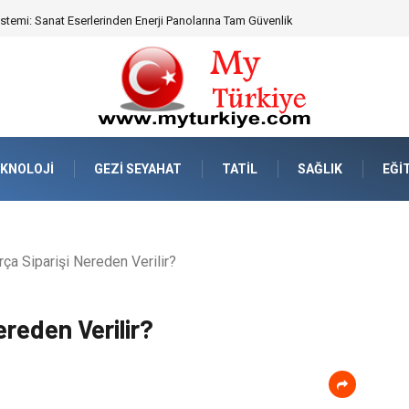
eknik Uyumluluk ve Sürüş Konforu
KNOLOJI
GEZI SEYAHAT
TATIL
SAĞLIK
EĞI
ça Siparişi Nereden Verilir?
reden Verilir?