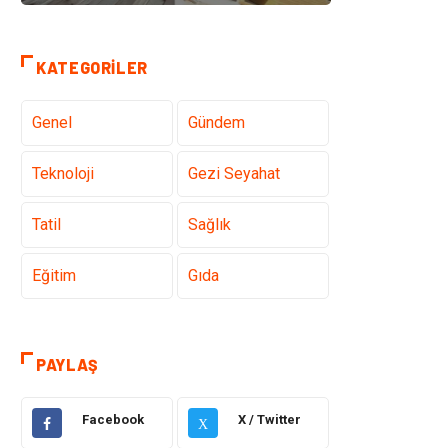
KATEGORILER
Genel
Gündem
Teknoloji
Gezi Seyahat
Tatil
Sağlık
Eğitim
Gıda
Hukuk
Elektrik Elektronik
PAYLAŞ
Tanıtıcı Reklam
Otomotiv
Facebook
X / Twitter
X
Makine
Giyim