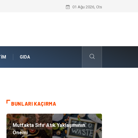
Geleceğin Evleri Nedir?
01 Ağu 2026, Cts
TIM
GIDA
BUNLARI KAÇIRMA
Mutfakta Sıfır Atık Yaklaşımının
Önemi