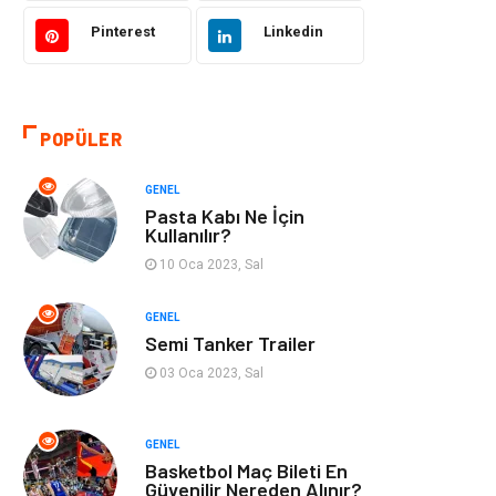
Pinterest
Linkedin
Kültür
Organizasyon
Güzellik & Bakım
Aksesuar
POPÜLER
Finans & Ekonomi
Emlak
GENEL
Bilgisayar &
Mobilya
Pasta Kabı Ne İçin
Yazılım
Kullanılır?
10 Oca 2023, Sal
Genel Kültür
Otel
GENEL
Semi Tanker Trailer
Bebek Giyim
Moda
03 Oca 2023, Sal
Blogroll
Tarım &
Hayvancılık
GENEL
Basketbol Maç Bileti En
Markalar
Bilet
Güvenilir Nereden Alınır?