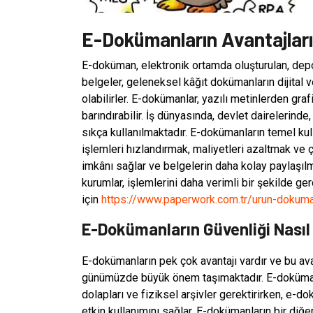
E-Dokümanların Avantajları
E-doküman, elektronik ortamda oluşturulan, depola
belgeler, geleneksel kâğıt dokümanların dijital ve
olabilirler. E-dokümanlar, yazılı metinlerden grafik
barındırabilir. İş dünyasında, devlet dairelerind
sıkça kullanılmaktadır. E-dokümanların temel kul
işlemleri hızlandırmak, maliyetleri azaltmak ve ç
imkânı sağlar ve belgelerin daha kolay paylaşıl
kurumlar, işlemlerini daha verimli bir şekilde ger
için
https://www.paperwork.com.tr/urun-dokum
E-Dokümanların Güvenliği Nasıl
E-dokümanların pek çok avantajı vardır ve bu avan
günümüzde büyük önem taşımaktadır. E-dokümanla
dolapları ve fiziksel arşivler gerektirirken, e-do
etkin kullanımını sağlar. E-dokümanların bir diğer 