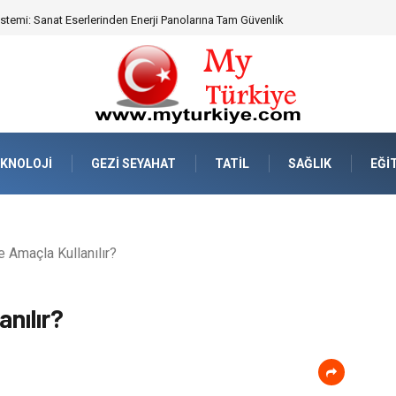
eknik Uyumluluk ve Sürüş Konforu
KNOLOJI
GEZI SEYAHAT
TATIL
SAĞLIK
EĞI
Amaçla Kullanılır?
nılır?