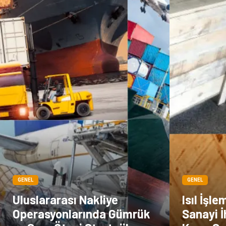
GENEL
GENEL
Uluslararası Nakliye
Isıl İşle
Operasyonlarında Gümrük
Sanayi 