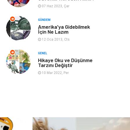
07 Haz 2023, Çar
Restaurant
Cruise
GÜNDEM
Amerika'ya Gidebilmek
Tarih
Spor Malzemeleri
İçin Ne Lazım
12 Oca 2013, Cts
GENEL
Hikaye Oku ve Düşünme
Tarzını Değiştir
10 Mar 2022, Per