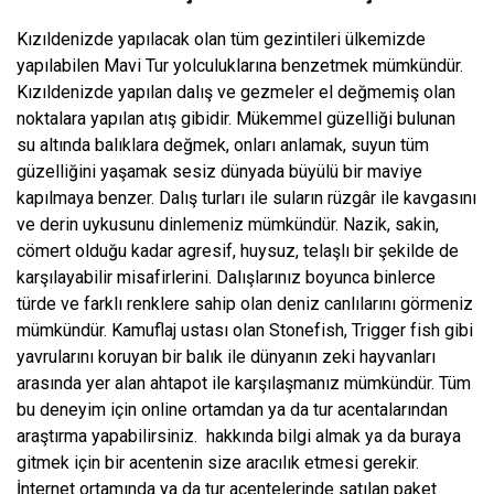
Kızıldenizde yapılacak olan tüm gezintileri ülkemizde
yapılabilen Mavi Tur yolculuklarına benzetmek mümkündür.
Kızıldenizde yapılan dalış ve gezmeler el değmemiş olan
noktalara yapılan atış gibidir. Mükemmel güzelliği bulunan
su altında balıklara değmek, onları anlamak, suyun tüm
güzelliğini yaşamak sesiz dünyada büyülü bir maviye
kapılmaya benzer. Dalış turları ile suların rüzgâr ile kavgasını
ve derin uykusunu dinlemeniz mümkündür. Nazik, sakin,
cömert olduğu kadar agresif, huysuz, telaşlı bir şekilde de
karşılayabilir misafirlerini. Dalışlarınız boyunca binlerce
türde ve farklı renklere sahip olan deniz canlılarını görmeniz
mümkündür. Kamuflaj ustası olan Stonefish, Trigger fish gibi
yavrularını koruyan bir balık ile dünyanın zeki hayvanları
arasında yer alan ahtapot ile karşılaşmanız mümkündür. Tüm
bu deneyim için online ortamdan ya da tur acentalarından
araştırma yapabilirsiniz.
hakkında bilgi almak ya da buraya
gitmek için bir acentenin size aracılık etmesi gerekir.
İnternet ortamında ya da tur acentelerinde satılan paket