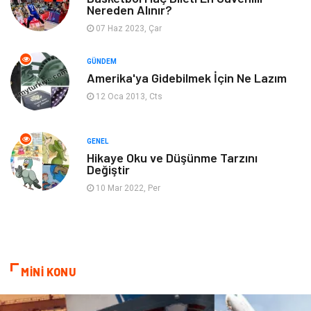
Nereden Alınır?
07 Haz 2023, Çar
Blogroll
Tarım & Hayvancılık
GÜNDEM
Markalar
Bilet
Amerika'ya Gidebilmek İçin Ne Lazım
12 Oca 2013, Cts
Restaurant
Cruise
Tarih
Spor Malzemeleri
GENEL
Hikaye Oku ve Düşünme Tarzını
Değiştir
10 Mar 2022, Per
MİNİ KONU