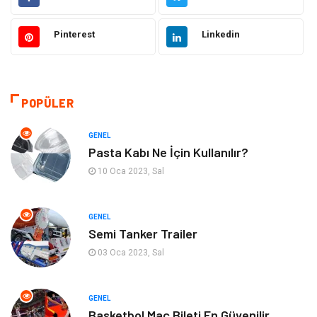
Hukuk
Elektrik Elektronik
Pinterest
Linkedin
Tanıtıcı Reklam
Otomotiv
Makine
Giyim
POPÜLER
Kültür
Organizasyon
GENEL
Pasta Kabı Ne İçin Kullanılır?
Güzellik & Bakım
Aksesuar
10 Oca 2023, Sal
Finans & Ekonomi
Emlak
GENEL
Semi Tanker Trailer
Bilgisayar & Yazılım
Mobilya
03 Oca 2023, Sal
Genel Kültür
Otel
GENEL
Bebek Giyim
Moda
Basketbol Maç Bileti En Güvenilir