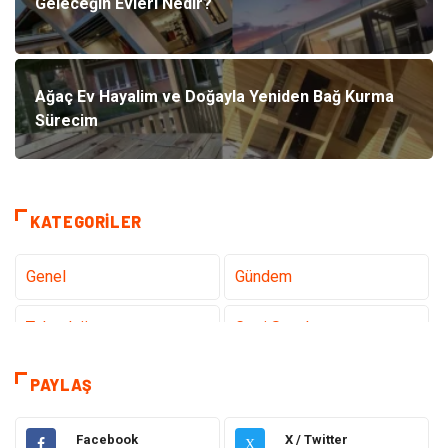
Geleceğin Evleri Nedir?
Ağaç Ev Hayalim ve Doğayla Yeniden Bağ Kurma
Sürecim
KATEGORILER
Genel
Gündem
Teknoloji
Gezi Seyahat
Tatil
Sağlık
PAYLAŞ
Eğitim
Gıda
Facebook
X / Twitter
X