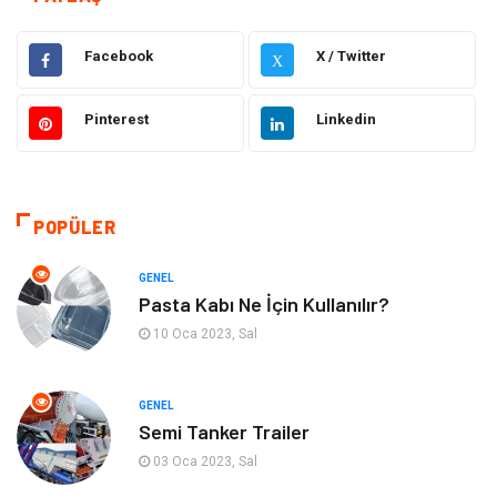
Eğitim
Gıda
Facebook
X / Twitter
X
Hukuk
Elektrik Elektronik
Pinterest
Linkedin
Tanıtıcı Reklam
Otomotiv
Makine
Giyim
POPÜLER
Kültür
Organizasyon
GENEL
Pasta Kabı Ne İçin Kullanılır?
Güzellik & Bakım
Aksesuar
10 Oca 2023, Sal
Finans & Ekonomi
Emlak
GENEL
Semi Tanker Trailer
Bilgisayar & Yazılım
Mobilya
03 Oca 2023, Sal