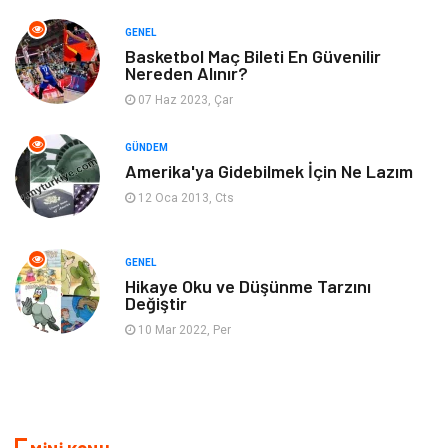
Genel Kültür
Otel
GENEL
Bebek Giyim
Moda
Basketbol Maç Bileti En Güvenilir
Nereden Alınır?
07 Haz 2023, Çar
Blogroll
Tarım & Hayvancılık
GÜNDEM
Markalar
Bilet
Amerika'ya Gidebilmek İçin Ne Lazım
12 Oca 2013, Cts
Restaurant
Cruise
Tarih
Spor Malzemeleri
GENEL
Hikaye Oku ve Düşünme Tarzını
Değiştir
10 Mar 2022, Per