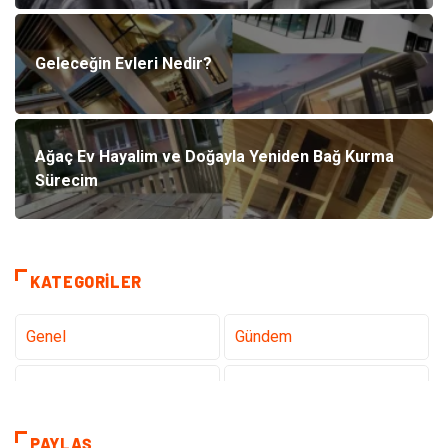
Geleceğin Evleri Nedir?
Ağaç Ev Hayalim ve Doğayla Yeniden Bağ Kurma
Sürecim
KATEGORILER
Genel
Gündem
Teknoloji
Gezi Seyahat
Tatil
Sağlık
PAYLAŞ