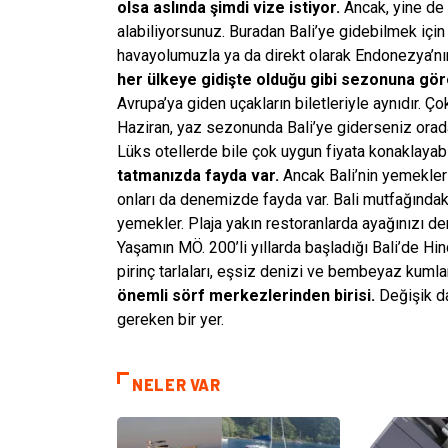
olsa aslında şimdi vize istiyor.
Ancak, yine de 
alabiliyorsunuz. Buradan Bali’ye gidebilmek için
havayolumuzla ya da direkt olarak Endonezya’nın 
her ülkeye gidişte olduğu gibi sezonuna gö
Avrupa’ya giden uçakların biletleriyle aynıdır. Ç
Haziran, yaz sezonunda Bali’ye giderseniz orada
Lüks otellerde bile çok uygun fiyata konaklayabi
tatmanızda fayda var.
Ancak Bali’nin yemekler
onları da denemizde fayda var. Bali mutfağında
yemekler. Plaja yakın restoranlarda ayağınızı de
Yaşamın MÖ. 200’li yıllarda başladığı Bali’de Hind
pirinç tarlaları, eşsiz denizi ve bembeyaz kumlar
önemli sörf merkezlerinden birisi.
Değişik da
gereken bir yer.
NELER VAR