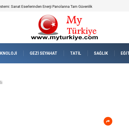
eknik Uyumluluk ve Sürüş Konforu
KNOLOJI
GEZI SEYAHAT
TATIL
SAĞLIK
EĞI
li