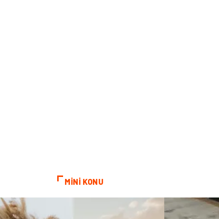
MİNİ KONU