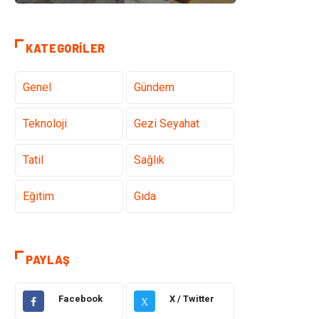
KATEGORILER
Genel
Gündem
Teknoloji
Gezi Seyahat
Tatil
Sağlık
Eğitim
Gıda
Hukuk
Elektrik Elektronik
PAYLAŞ
Tanıtıcı Reklam
Otomotiv
Facebook
X / Twitter
X
Makine
Giyim