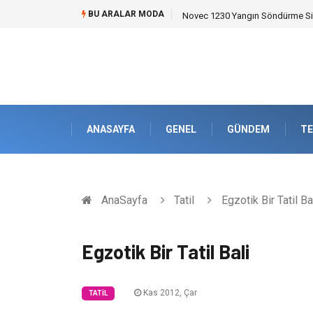
BU ARALAR MODA
Skoda Yedek Parça Seçiminde T
ANASAYFA
GENEL
GÜNDEM
TE
AnaSayfa
Tatil
Egzotik Bir Tatil Ba
Egzotik Bir Tatil Bali
Kas 2012, Çar
TATIL