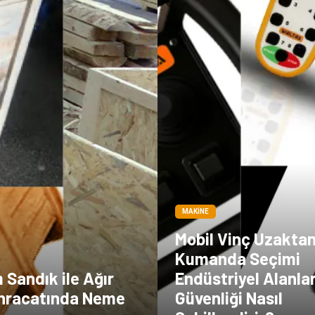
MAKINE
Mobil Vinç Uzakta
Kumanda Seçimi
m Sandık ile Ağır
Endüstriyel Alanla
İhracatında Neme
Güvenliği Nasıl