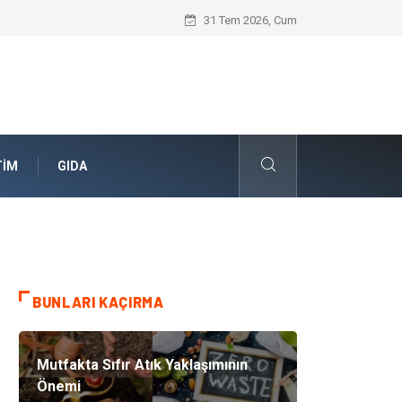
Geleceğin Evleri Nedir?
31 Tem 2026, Cum
TIM
GIDA
BUNLARI KAÇIRMA
Mutfakta Sıfır Atık Yaklaşımının
Önemi