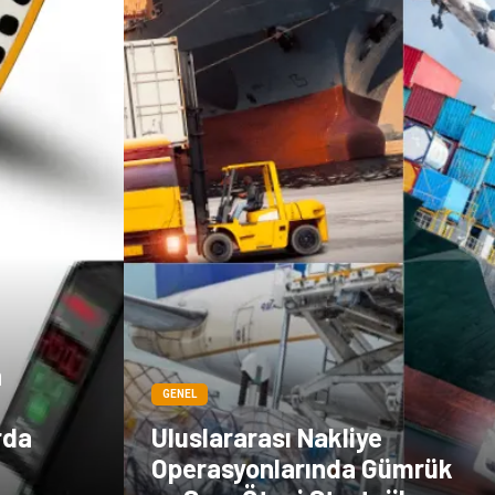
n
GENEL
rda
Uluslararası Nakliye
Operasyonlarında Gümrük