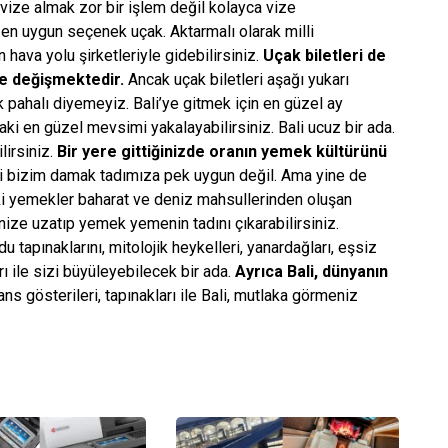
vize almak zor bir işlem değil kolayca vize
 en uygun seçenek uçak. Aktarmalı olarak milli
hava yolu şirketleriyle gidebilirsiniz.
Uçak biletleri de
re değişmektedir.
Ancak uçak biletleri aşağı yukarı
ok pahalı diyemeyiz. Bali’ye gitmek için en güzel ay
ki en güzel mevsimi yakalayabilirsiniz. Bali ucuz bir ada.
lirsiniz.
Bir yere gittiğinizde oranın yemek kültürünü
i bizim damak tadımıza pek uygun değil. Ama yine de
ki yemekler baharat ve deniz mahsullerinden oluşan
nize uzatıp yemek yemenin tadını çıkarabilirsiniz.
u tapınaklarını, mitolojik heykelleri, yanardağları, eşsiz
ı ile sizi büyüleyebilecek bir ada.
Ayrıca Bali, dünyanın
ns gösterileri, tapınakları ile Bali, mutlaka görmeniz