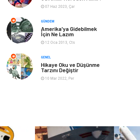
07 Haz 2023, Çar
Restaurant
Cruise
GÜNDEM
Amerika'ya Gidebilmek
Tarih
Spor Malzemeleri
İçin Ne Lazım
12 Oca 2013, Cts
GENEL
Hikaye Oku ve Düşünme
Tarzını Değiştir
10 Mar 2022, Per