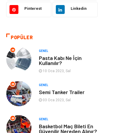
Pinterest
Linkedin
Kültür
Organizasyon
Güzellik & Bakım
Aksesuar
POPÜLER
Finans & Ekonomi
Emlak
GENEL
Bilgisayar &
Mobilya
Pasta Kabı Ne İçin
Yazılım
Kullanılır?
10 Oca 2023, Sal
Genel Kültür
Otel
GENEL
Semi Tanker Trailer
Bebek Giyim
Moda
03 Oca 2023, Sal
Blogroll
Tarım &
Hayvancılık
GENEL
Basketbol Maç Bileti En
Markalar
Bilet
Güvenilir Nereden Alınır?