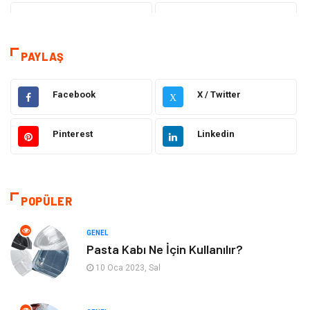
Teknoloji
Gezi Seyahat
Tatil
Sağlık
PAYLAŞ
Eğitim
Gıda
Facebook
X / Twitter
X
Hukuk
Elektrik Elektronik
Pinterest
Linkedin
Tanıtıcı Reklam
Otomotiv
Makine
Giyim
POPÜLER
Kültür
Organizasyon
GENEL
Pasta Kabı Ne İçin Kullanılır?
Güzellik & Bakım
Aksesuar
10 Oca 2023, Sal
Finans & Ekonomi
Emlak