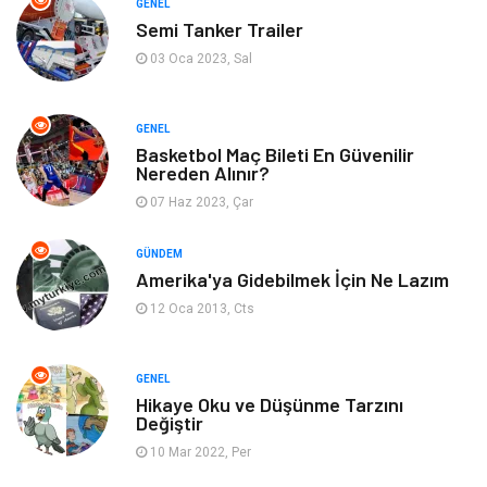
GENEL
Semi Tanker Trailer
Bilgisayar & Yazılım
Mobilya
03 Oca 2023, Sal
Genel Kültür
Otel
GENEL
Bebek Giyim
Moda
Basketbol Maç Bileti En Güvenilir
Nereden Alınır?
07 Haz 2023, Çar
Blogroll
Tarım & Hayvancılık
GÜNDEM
Markalar
Bilet
Amerika'ya Gidebilmek İçin Ne Lazım
12 Oca 2013, Cts
Restaurant
Cruise
Tarih
Spor Malzemeleri
GENEL
Hikaye Oku ve Düşünme Tarzını
Değiştir
10 Mar 2022, Per