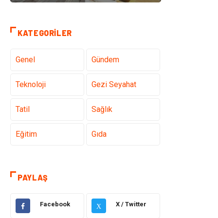
KATEGORILER
Genel
Gündem
Teknoloji
Gezi Seyahat
Tatil
Sağlık
Eğitim
Gıda
Hukuk
Elektrik Elektronik
PAYLAŞ
Tanıtıcı Reklam
Otomotiv
Facebook
X / Twitter
X
Makine
Giyim