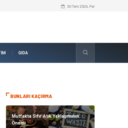
Geleceğin Evleri Nedir?
30 Tem 2026, Per
TIM
GIDA
BUNLARI KAÇIRMA
Mutfakta Sıfır Atık Yaklaşımının
Önemi