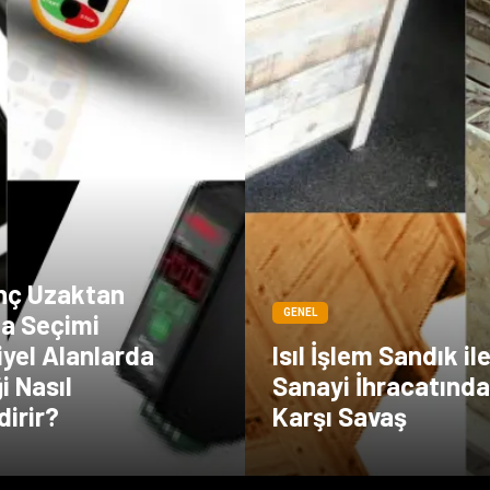
inç Uzaktan
GENEL
a Seçimi
yel Alanlarda
Isıl İşlem Sandık il
i Nasıl
Sanayi İhracatınd
dirir?
Karşı Savaş