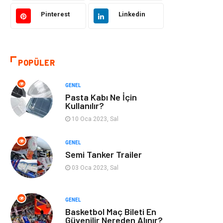
Pinterest
Linkedin
Kültür
Organizasyon
Güzellik & Bakım
Aksesuar
POPÜLER
Finans & Ekonomi
Emlak
GENEL
Bilgisayar &
Mobilya
Pasta Kabı Ne İçin
Yazılım
Kullanılır?
10 Oca 2023, Sal
Genel Kültür
Otel
GENEL
Semi Tanker Trailer
Bebek Giyim
Moda
03 Oca 2023, Sal
Blogroll
Tarım &
Hayvancılık
GENEL
Basketbol Maç Bileti En
Markalar
Bilet
Güvenilir Nereden Alınır?