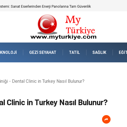
eknik Uyumluluk ve Sürüş Konforu
KNOLOJI
GEZI SEYAHAT
TATIL
SAĞLIK
EĞI
niği - Dental Clinic in Turkey Nasıl Bulunur?
al Clinic in Turkey Nasıl Bulunur?