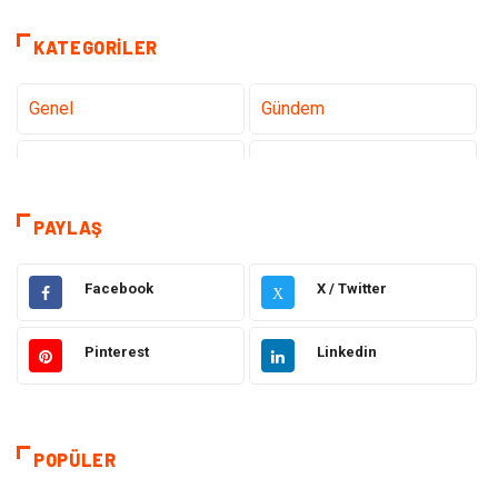
KATEGORILER
Genel
Gündem
Teknoloji
Gezi Seyahat
Tatil
Sağlık
PAYLAŞ
Eğitim
Gıda
Facebook
X / Twitter
X
Hukuk
Elektrik Elektronik
Pinterest
Linkedin
Tanıtıcı Reklam
Otomotiv
Makine
Giyim
POPÜLER