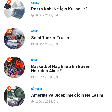
Kültür
Organizasyon
GENEL
Pasta Kabı Ne İçin Kullanılır?
Güzellik & Bakım
Aksesuar
10 Oca 2023, Sal
Finans & Ekonomi
Emlak
GENEL
Semi Tanker Trailer
Bilgisayar & Yazılım
Mobilya
03 Oca 2023, Sal
Genel Kültür
Otel
GENEL
Bebek Giyim
Moda
Basketbol Maç Bileti En Güvenilir
Nereden Alınır?
07 Haz 2023, Çar
Blogroll
Tarım & Hayvancılık
GÜNDEM
Markalar
Bilet
Amerika'ya Gidebilmek İçin Ne Lazım
12 Oca 2013, Cts
Restaurant
Cruise