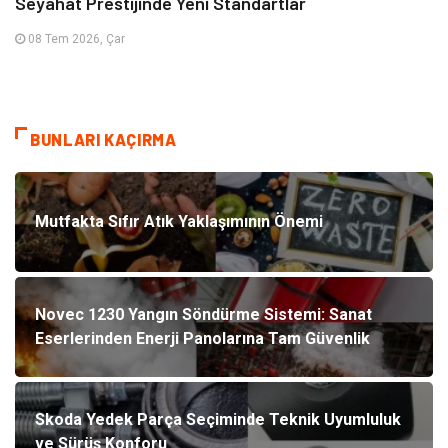
Seyahat Prestijinde Yeni Standartlar
08 Tem 2026, Çar
BUNLARI KAÇIRMA
Mutfakta Sıfır Atık Yaklaşımının Önemi
Novec 1230 Yangın Söndürme Sistemi: Sanat
Eserlerinden Enerji Panolarına Tam Güvenlik
Skoda Yedek Parça Seçiminde Teknik Uyumluluk
ve Sürüş Konforu