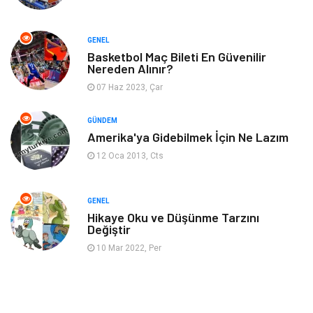
Genel Kültür
Otel
GENEL
Bebek Giyim
Moda
Basketbol Maç Bileti En Güvenilir
Nereden Alınır?
07 Haz 2023, Çar
Blogroll
Tarım & Hayvancılık
GÜNDEM
Markalar
Bilet
Amerika'ya Gidebilmek İçin Ne Lazım
12 Oca 2013, Cts
Restaurant
Cruise
Tarih
Spor Malzemeleri
GENEL
Hikaye Oku ve Düşünme Tarzını
Değiştir
10 Mar 2022, Per