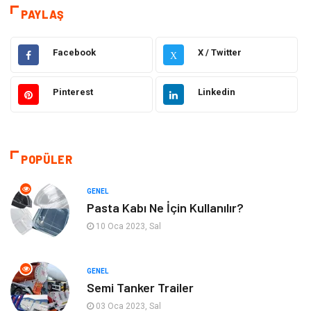
Tatil
Sağlık
PAYLAŞ
Eğitim
Gıda
Facebook
X / Twitter
X
Hukuk
Elektrik Elektronik
Pinterest
Linkedin
Tanıtıcı Reklam
Otomotiv
Makine
Giyim
POPÜLER
Kültür
Organizasyon
GENEL
Pasta Kabı Ne İçin Kullanılır?
Güzellik & Bakım
Aksesuar
10 Oca 2023, Sal
Finans & Ekonomi
Emlak
GENEL
Semi Tanker Trailer
Bilgisayar & Yazılım
Mobilya
03 Oca 2023, Sal