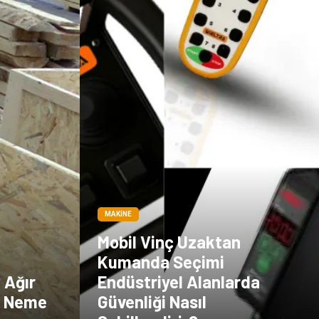
MAKINE
Mobil Vinç Uzaktan
Kumanda Seçimi
e Ağır
Endüstriyel Alanlarda
a Neme
Güvenliği Nasıl