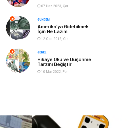
07 Haz 2023, Çar
Restaurant
Cruise
GÜNDEM
Amerika'ya Gidebilmek
Tarih
Spor Malzemeleri
İçin Ne Lazım
12 Oca 2013, Cts
GENEL
Hikaye Oku ve Düşünme
Tarzını Değiştir
10 Mar 2022, Per