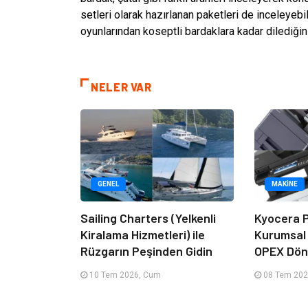
setleri olarak hazırlanan paketleri de inceleyebi
oyunlarından koseptli bardaklara kadar dilediğini
NELER VAR
GENEL
MAKINE
Sailing Charters (Yelkenli
Kyocera P
Kiralama Hizmetleri) ile
Kurumsal
Rüzgarın Peşinden Gidin
OPEX Dön
10 Tem 2026, Cum
08 Tem 202