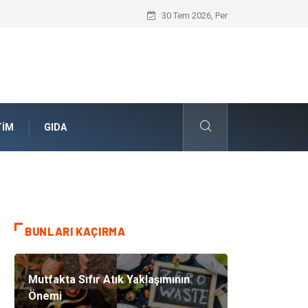
Skoda Yedek Parça Seçiminde Teknik U
30 Tem 2026, Per
TIM
GIDA
BUNLARI KAÇIRMA
Mutfakta Sıfır Atık Yaklaşımının
Önemi