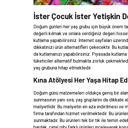
İster Çocuk İster Yetişkin 
Doğum günleri her yaş grubu için büyük önem taşır
değerli kılmak ve onlara verdiğiniz değeri hiss
kutlama yapabilirsiniz. İnternet sayfaları üzerind
dikkatinizi ürün alternatifleri çekecektir. Bu kut
da kutlamanızı yapabilirsiniz. Piyasada kutlama
tüketiciler alternatif bulmakta zorluk çekmektedir
yaş grubuna hitap etmektedir.
Kına Atölyesi Her Yaşa Hitap Ed
Doğum günü malzemeleri oldukça geniş bir aland
sunmasının yanı sıra, yaş gruplarını da dikkate 
maliyetlidir. Bu maliyetin en aza indirilmesi ve
firma tarafından hizmet verilmektedir. Bu ürünler
sunmaktadır. Bu ürünleri tek bir tık ile temin edeb
bardak, çatal gibi farklı ürünleri inceleyerek ko