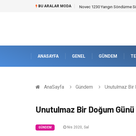
BU ARALAR MODA
Novec 1230 Yangın Söndürme Sist
ANASAYFA
GENEL
GÜNDEM
TE
AnaSayfa
Gündem
Unutulmaz Bir 
Unutulmaz Bir Doğum Günü 
Nis 2020, Sal
GÜNDEM