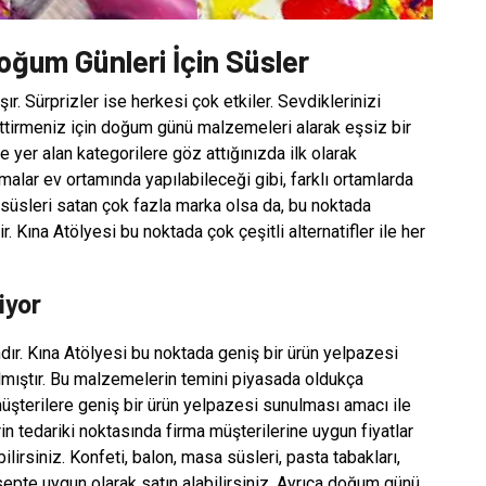
Doğum Günleri İçin Süsler
. Sürprizler ise herkesi çok etkiler. Sevdiklerinizi
ettirmeniz için doğum günü malzemeleri alarak eşsiz bir
e yer alan kategorilere göz attığınızda ilk olarak
lamalar ev ortamında yapılabileceği gibi, farklı ortamlarda
 süsleri satan çok fazla marka olsa da, bu noktada
. Kına Atölyesi bu noktada çok çeşitli alternatifler ile her
iyor
ır. Kına Atölyesi bu noktada geniş bir ürün yelpazesi
almıştır. Bu malzemelerin temini piyasada oldukça
 müşterilere geniş bir ürün yelpazesi sunulması amacı ile
in tedariki noktasında firma müşterilerine uygun fiyatlar
ilirsiniz. Konfeti, balon, masa süsleri, pasta tabakları,
nsepte uygun olarak satın alabilirsiniz. Ayrıca doğum günü