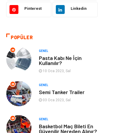
Pinterest
Linkedin
Kültür
Organizasyon
Güzellik & Bakım
Aksesuar
POPÜLER
Finans & Ekonomi
Emlak
GENEL
Bilgisayar &
Mobilya
Pasta Kabı Ne İçin
Yazılım
Kullanılır?
10 Oca 2023, Sal
Genel Kültür
Otel
GENEL
Semi Tanker Trailer
Bebek Giyim
Moda
03 Oca 2023, Sal
Blogroll
Tarım &
Hayvancılık
GENEL
Basketbol Maç Bileti En
Markalar
Bilet
Güvenilir Nereden Alınır?