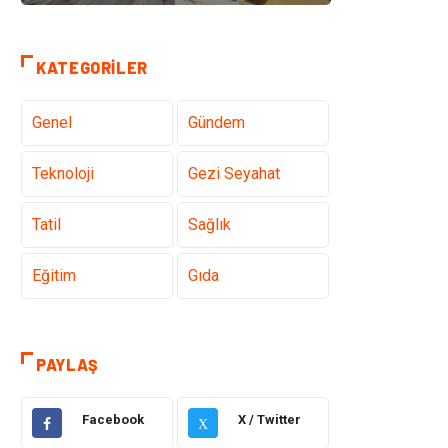
KATEGORILER
Genel
Gündem
Teknoloji
Gezi Seyahat
Tatil
Sağlık
Eğitim
Gıda
Hukuk
Elektrik Elektronik
PAYLAŞ
Tanıtıcı Reklam
Otomotiv
Facebook
X / Twitter
X
Makine
Giyim