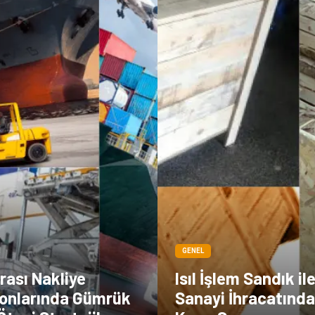
GENEL
rası Nakliye
Isıl İşlem Sandık il
onlarında Gümrük
Sanayi İhracatınd