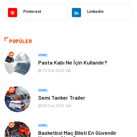
Hukuk
Elektrik Elektronik
Pinterest
Linkedin
Tanıtıcı Reklam
Otomotiv
Makine
Giyim
POPÜLER
Kültür
Organizasyon
GENEL
Pasta Kabı Ne İçin Kullanılır?
Güzellik & Bakım
Aksesuar
10 Oca 2023, Sal
Finans & Ekonomi
Emlak
GENEL
Semi Tanker Trailer
Bilgisayar & Yazılım
Mobilya
03 Oca 2023, Sal
Genel Kültür
Otel
GENEL
Bebek Giyim
Moda
Basketbol Maç Bileti En Güvenilir