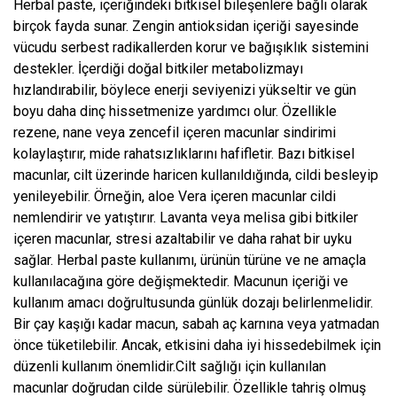
Herbal paste, içeriğindeki bitkisel bileşenlere bağlı olarak
birçok fayda sunar. Zengin antioksidan içeriği sayesinde
vücudu serbest radikallerden korur ve bağışıklık sistemini
destekler. İçerdiği doğal bitkiler metabolizmayı
hızlandırabilir, böylece enerji seviyenizi yükseltir ve gün
boyu daha dinç hissetmenize yardımcı olur. Özellikle
rezene, nane veya zencefil içeren macunlar sindirimi
kolaylaştırır, mide rahatsızlıklarını hafifletir. Bazı bitkisel
macunlar, cilt üzerinde haricen kullanıldığında, cildi besleyip
yenileyebilir. Örneğin, aloe Vera içeren macunlar cildi
nemlendirir ve yatıştırır. Lavanta veya melisa gibi bitkiler
içeren macunlar, stresi azaltabilir ve daha rahat bir uyku
sağlar. Herbal paste kullanımı, ürünün türüne ve ne amaçla
kullanılacağına göre değişmektedir. Macunun içeriği ve
kullanım amacı doğrultusunda günlük dozajı belirlenmelidir.
Bir çay kaşığı kadar macun, sabah aç karnına veya yatmadan
önce tüketilebilir. Ancak, etkisini daha iyi hissedebilmek için
düzenli kullanım önemlidir.Cilt sağlığı için kullanılan
macunlar doğrudan cilde sürülebilir. Özellikle tahriş olmuş