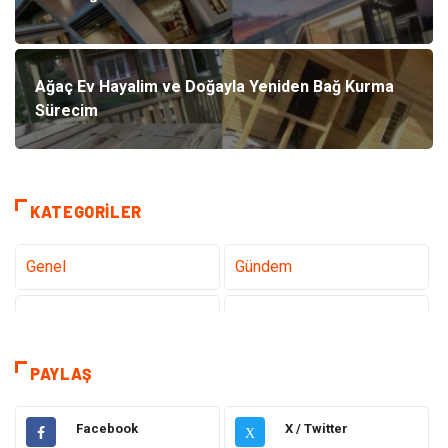
Ağaç Ev Hayalim ve Doğayla Yeniden Bağ Kurma
Sürecim
KATEGORILER
Genel
Gündem
Teknoloji
Gezi Seyahat
Tatil
Sağlık
PAYLAŞ
Eğitim
Gıda
Facebook
X / Twitter
X