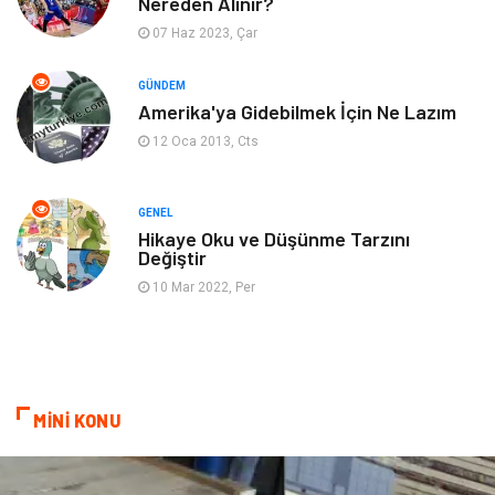
Nereden Alınır?
07 Haz 2023, Çar
Blogroll
Tarım & Hayvancılık
GÜNDEM
Markalar
Bilet
Amerika'ya Gidebilmek İçin Ne Lazım
12 Oca 2013, Cts
Restaurant
Cruise
Tarih
Spor Malzemeleri
GENEL
Hikaye Oku ve Düşünme Tarzını
Değiştir
10 Mar 2022, Per
MİNİ KONU