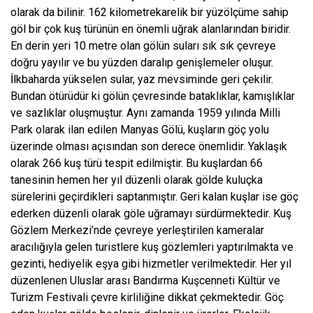
olarak da bilinir. 162 kilometrekarelik bir yüzölçüme sahip
göl bir çok kuş türünün en önemli uğrak alanlarından biridir.
En derin yeri 10 metre olan gölün suları sık sık çevreye
doğru yayılır ve bu yüzden daralıp genişlemeler oluşur.
İlkbaharda yükselen sular, yaz mevsiminde geri çekilir.
Bundan ötürüdür ki gölün çevresinde bataklıklar, kamışlıklar
ve sazlıklar oluşmuştur. Aynı zamanda 1959 yılında Milli
Park olarak ilan edilen Manyas Gölü, kuşların göç yolu
üzerinde olması açısından son derece önemlidir. Yaklaşık
olarak 266 kuş türü tespit edilmiştir. Bu kuşlardan 66
tanesinin hemen her yıl düzenli olarak gölde kuluçka
sürelerini geçirdikleri saptanmıştır. Geri kalan kuşlar ise göç
ederken düzenli olarak göle uğramayı sürdürmektedir. Kuş
Gözlem Merkezi’nde çevreye yerleştirilen kameralar
aracılığıyla gelen turistlere kuş gözlemleri yaptırılmakta ve
gezinti, hediyelik eşya gibi hizmetler verilmektedir. Her yıl
düzenlenen Uluslar arası Bandırma Kuşcenneti Kültür ve
Turizm Festivali çevre kirliliğine dikkat çekmektedir. Göç