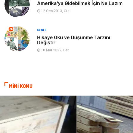
Amerika'ya Gidebilmek İçin Ne Lazım
12 Oca 2013, Cts
Restaurant
Cruise
Tarih
Spor Malzemeleri
GENEL
Hikaye Oku ve Düşünme Tarzını
Değiştir
10 Mar 2022, Per
MİNİ KONU