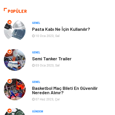
Makine
Giyim
POPÜLER
Kültür
Organizasyon
GENEL
Pasta Kabı Ne İçin Kullanılır?
Güzellik & Bakım
Aksesuar
10 Oca 2023, Sal
Finans & Ekonomi
Emlak
GENEL
Semi Tanker Trailer
Bilgisayar & Yazılım
Mobilya
03 Oca 2023, Sal
Genel Kültür
Otel
GENEL
Bebek Giyim
Moda
Basketbol Maç Bileti En Güvenilir
Nereden Alınır?
07 Haz 2023, Çar
Blogroll
Tarım & Hayvancılık
GÜNDEM
Markalar
Bilet