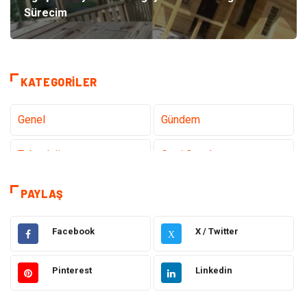
Sürecim
KATEGORILER
Genel
Gündem
Teknoloji
Gezi Seyahat
Tatil
Sağlık
PAYLAŞ
Eğitim
Gıda
Facebook
X / Twitter
X
Hukuk
Elektrik Elektronik
Pinterest
Linkedin
Tanıtıcı Reklam
Otomotiv