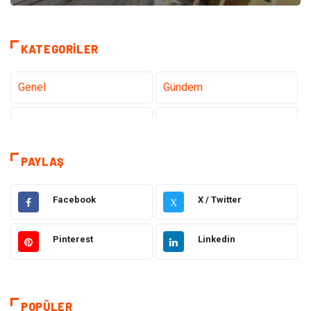
KATEGORILER
Genel
Gündem
Teknoloji
Gezi Seyahat
Tatil
Sağlık
PAYLAŞ
Eğitim
Gıda
Facebook
X / Twitter
X
Hukuk
Elektrik Elektronik
Pinterest
Linkedin
Tanıtıcı Reklam
Otomotiv
Makine
Giyim
POPÜLER