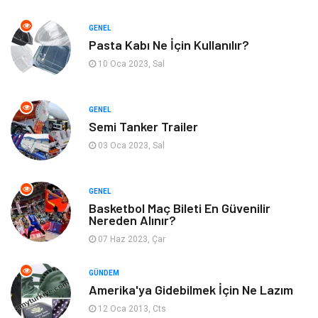
Kültür
Organizasyon
GENEL
Pasta Kabı Ne İçin Kullanılır?
Güzellik & Bakım
Aksesuar
10 Oca 2023, Sal
Finans & Ekonomi
Emlak
GENEL
Semi Tanker Trailer
Bilgisayar & Yazılım
Mobilya
03 Oca 2023, Sal
Genel Kültür
Otel
GENEL
Bebek Giyim
Moda
Basketbol Maç Bileti En Güvenilir
Nereden Alınır?
07 Haz 2023, Çar
Blogroll
Tarım & Hayvancılık
GÜNDEM
Markalar
Bilet
Amerika'ya Gidebilmek İçin Ne Lazım
12 Oca 2013, Cts
Restaurant
Cruise