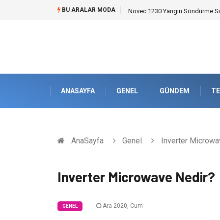
BU ARALAR MODA
Novec 1230 Yangın Söndürme Sist
ANASAYFA
GENEL
GÜNDEM
TE
AnaSayfa
Genel
Inverter Microwa
Inverter Microwave Nedir?
Ara 2020, Cum
GENEL