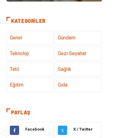
KATEGORILER
Genel
Gündem
Teknoloji
Gezi Seyahat
Tatil
Sağlık
Eğitim
Gıda
Hukuk
Elektrik Elektronik
PAYLAŞ
Tanıtıcı Reklam
Otomotiv
Facebook
X / Twitter
X
Makine
Giyim