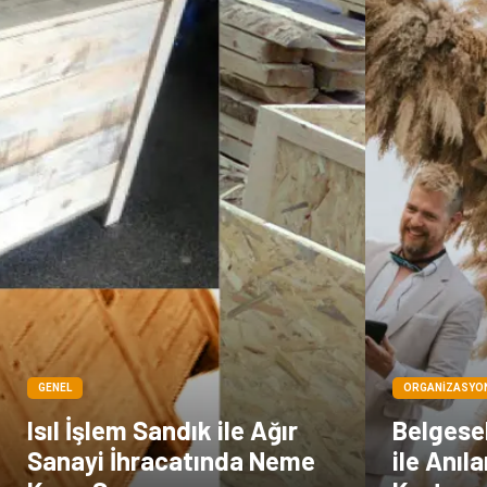
GENEL
ORGANIZASYO
Isıl İşlem Sandık ile Ağır
Belgese
Sanayi İhracatında Neme
ile Anıl