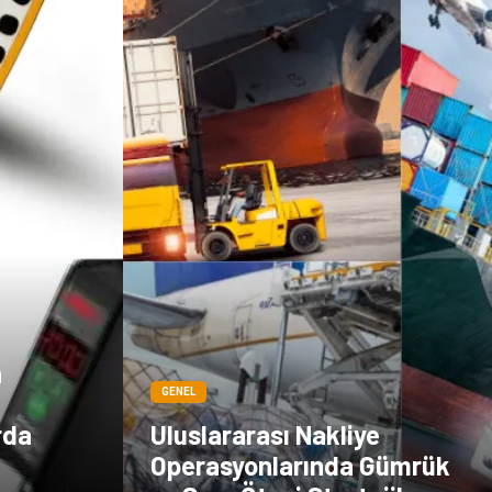
n
GENEL
rda
Uluslararası Nakliye
Operasyonlarında Gümrük