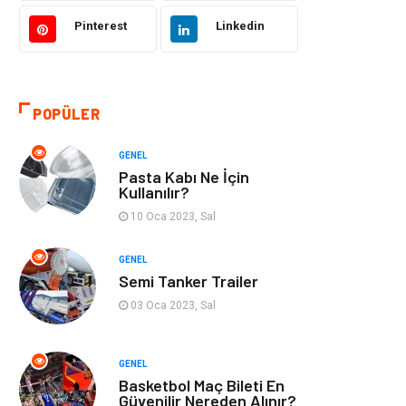
Pinterest
Linkedin
Kültür
Organizasyon
Güzellik & Bakım
Aksesuar
POPÜLER
Finans & Ekonomi
Emlak
GENEL
Bilgisayar &
Mobilya
Pasta Kabı Ne İçin
Yazılım
Kullanılır?
10 Oca 2023, Sal
Genel Kültür
Otel
GENEL
Semi Tanker Trailer
Bebek Giyim
Moda
03 Oca 2023, Sal
Blogroll
Tarım &
Hayvancılık
GENEL
Basketbol Maç Bileti En
Markalar
Bilet
Güvenilir Nereden Alınır?