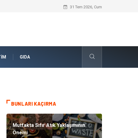
Skoda Yedek Parça Seçiminde Teknik U
31 Tem 2026, Cum
TIM
GIDA
BUNLARI KAÇIRMA
Mutfakta Sıfır Atık Yaklaşımının
Önemi