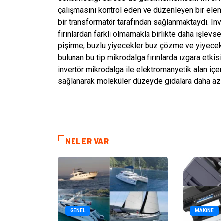
çalışmasını kontrol eden ve düzenleyen bir ele
bir transformatör tarafından sağlanmaktaydı. I
fırınlardan farklı olmamakla birlikte daha işlevse
pişirme, buzlu yiyecekler buz çözme ve yiyecekle
bulunan bu tip mikrodalga fırınlarda ızgara etki
invertör mikrodalga ile elektromanyetik alan içe
sağlanarak moleküler düzeyde gıdalara daha az z
NELER VAR
GENEL
MAKINE