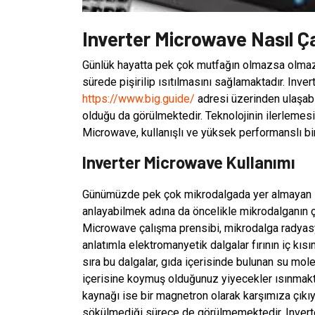
Inverter Microwave Nasıl Ça
Günlük hayatta pek çok mutfağın olmazsa olmazı
sürede pişirilip ısıtılmasını sağlamaktadır. Inve
https://www.big.guide/
adresi üzerinden ulaşabil
olduğu da görülmektedir. Teknolojinin ilerlemesi i
Microwave, kullanışlı ve yüksek performanslı bir
Inverter Microwave Kullanımı
Günümüzde pek çok mikrodalgada yer almayan inve
anlayabilmek adına da öncelikle mikrodalganın 
Microwave çalışma prensibi, mikrodalga radyasy
anlatımla elektromanyetik dalgalar fırının iç kıs
sıra bu dalgalar, gıda içerisinde bulunan su mole
içerisine koymuş olduğunuz yiyecekler ısınmakta
kaynağı ise bir magnetron olarak karşımıza çıkı
sökülmediği sürece de görülmemektedir. Invert