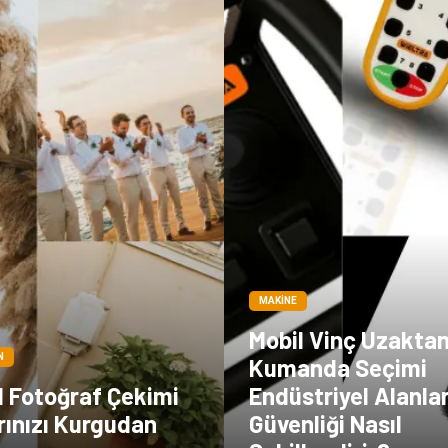
MAKINE
Mobil Vinç Uzakta
N
Kumanda Seçimi
l Fotoğraf Çekimi
Endüstriyel Alanla
arınızı Kurgudan
Güvenliği Nasıl