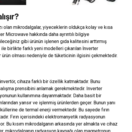
lışır?
 olan mikrodalgalar, yiyeceklerin oldukça kolay ve kısa
rter Microwave hakkında daha ayrıntılı bilgiye
eceğiniz gibi ürünün işlenen gıda kalitesini arttırmış
le birlikte farklı yeni modelleri çıkarılan İnverter
 ürün olması nedeniyle de tüketicinin ilgisini çekmektedir.
rtör, cihaza farklı bir özellik katmaktadır. Bunu
çalışma prensibini anlamak gerekmektedir. Inverter
onunun kullanımına dayanmaktadır. Daha basit bir
ımlarından yansır ve işlenmiş ürünlerden geçer. Bunun yanı
küllerine de termal enerji vermektedir. Bu sayede fırın
dır. Fırın içerisindeki elektromanyetik radyasyonun
yor. Bu kısım mikrodalganın arkasında yer almakta ve cihaz
er, mikrodalganın radyasyon kaynağı olan magnetronun