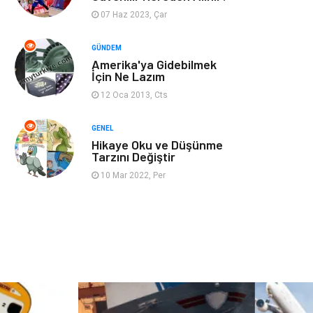
07 Haz 2023, Çar
Restaurant
Cruise
GÜNDEM
Amerika'ya Gidebilmek
Tarih
Spor Malzemeleri
İçin Ne Lazım
12 Oca 2013, Cts
GENEL
Hikaye Oku ve Düşünme
Tarzını Değiştir
10 Mar 2022, Per