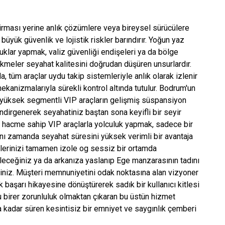
firması yerine anlık çözümlere veya bireysel sürücülere
büyük güvenlik ve lojistik riskler barındırır. Yoğun yaz
uklar yapmak, valiz güvenliği endişeleri ya da bölge
cikmeler seyahat kalitesini doğrudan düşüren unsurlardır.
 tüm araçlar uydu takip sistemleriyle anlık olarak izlenir
ekanizmalarıyla sürekli kontrol altında tutulur. Bodrum'un
ları, yüksek segmentli VIP araçların gelişmiş süspansiyon
irgenerek seyahatiniz baştan sona keyifli bir seyir
ç hacme sahip VIP araçlarla yolculuk yapmak, sadece bir
ı zamanda seyahat süresini yüksek verimli bir avantaja
lerinizi tamamen izole og sessiz bir ortamda
bileceğiniz ya da arkanıza yaslanıp Ege manzarasının tadını
rsiniz. Müşteri memnuniyetini odak noktasına alan vizyoner
ik başarı hikayesine dönüştürerek sadık bir kullanıcı kitlesi
u birer zorunluluk olmaktan çıkaran bu üstün hizmet
a kadar süren kesintisiz bir emniyet ve saygınlık çemberi