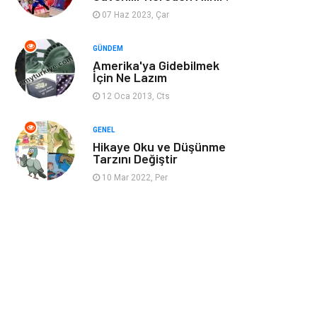
07 Haz 2023, Çar
Restaurant
Cruise
GÜNDEM
Amerika'ya Gidebilmek
Tarih
Spor Malzemeleri
İçin Ne Lazım
12 Oca 2013, Cts
GENEL
Hikaye Oku ve Düşünme
Tarzını Değiştir
10 Mar 2022, Per