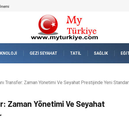
emi: Sanat Eserlerinden Enerji Panolarına Tam Güvenlik
KNOLOJI
GEZI SEYAHAT
TATIL
SAĞLIK
EĞI
 Transfer: Zaman Yönetimi Ve Seyahat Prestijinde Yeni Standart
r: Zaman Yönetimi Ve Seyahat
r