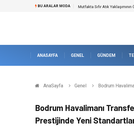
BU ARALAR MODA
Novec 1230 Yangın Söndürme Sist
ANASAYFA
GENEL
GÜNDEM
TE
AnaSayfa
Genel
Bodrum Havalimanı
Bodrum Havalimanı Transfe
Prestijinde Yeni Standartla