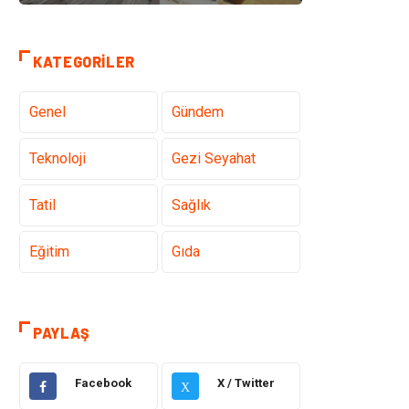
KATEGORILER
Genel
Gündem
Teknoloji
Gezi Seyahat
Tatil
Sağlık
Eğitim
Gıda
Hukuk
Elektrik Elektronik
PAYLAŞ
Tanıtıcı Reklam
Otomotiv
Facebook
X / Twitter
X
Makine
Giyim