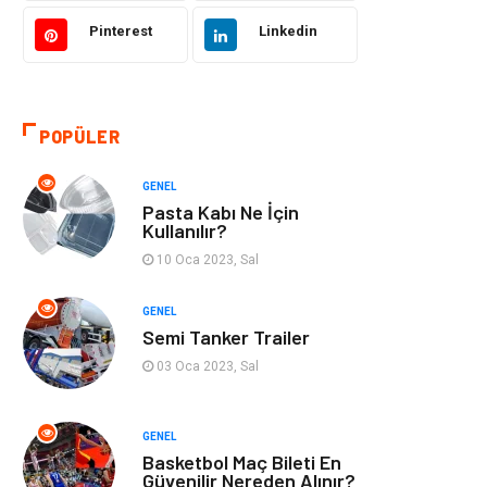
Pinterest
Linkedin
Kültür
Organizasyon
Güzellik & Bakım
Aksesuar
POPÜLER
Finans & Ekonomi
Emlak
GENEL
Bilgisayar &
Mobilya
Pasta Kabı Ne İçin
Yazılım
Kullanılır?
10 Oca 2023, Sal
Genel Kültür
Otel
GENEL
Semi Tanker Trailer
Bebek Giyim
Moda
03 Oca 2023, Sal
Blogroll
Tarım &
Hayvancılık
GENEL
Basketbol Maç Bileti En
Markalar
Bilet
Güvenilir Nereden Alınır?