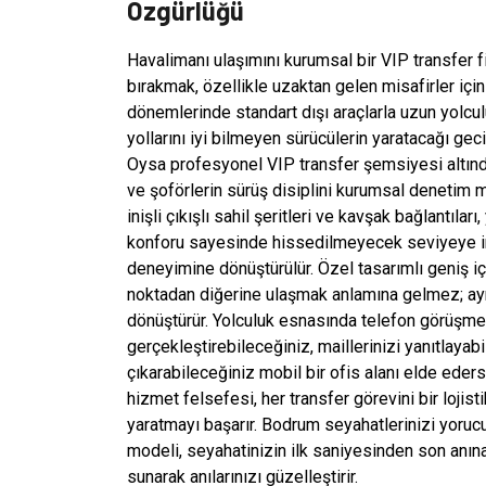
Özgürlüğü
Havalimanı ulaşımını kurumsal bir VIP transfer 
bırakmak, özellikle uzaktan gelen misafirler için 
dönemlerinde standart dışı araçlarla uzun yolcul
yollarını iyi bilmeyen sürücülerin yaratacağı ge
Oysa profesyonel VIP transfer şemsiyesi altında,
ve şoförlerin sürüş disiplini kurumsal denetim m
inişli çıkışlı sahil şeritleri ve kavşak bağlantı
konforu sayesinde hissedilmeyecek seviyeye ind
deneyimine dönüştürülür. Özel tasarımlı geniş i
noktadan diğerine ulaşmak anlamına gelmez; ayn
dönüştürür. Yolculuk esnasında telefon görüşme
gerçekleştirebileceğiniz, maillerinizi yanıtlaya
çıkarabileceğiniz mobil bir ofis alanı elde ede
hizmet felsefesi, her transfer görevini bir lojist
yaratmayı başarır. Bodrum seyahatlerinizi yoruc
modeli, seyahatinizin ilk saniyesinden son anın
sunarak anılarınızı güzelleştirir.