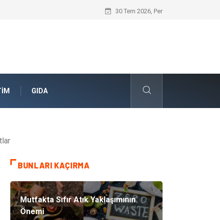
Skoda Yedek Parça Seçiminde Teknik U
30 Tem 2026, Per
TIM
GIDA
lar
BUNLARI KAÇIRMA
Mutfakta Sıfır Atık Yaklaşımının
Önemi