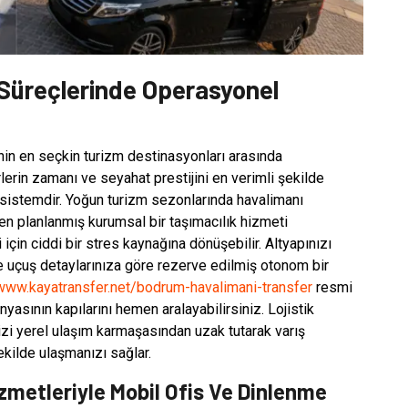
Süreçlerinde Operasyonel
nin en seçkin turizm destinasyonları arasında
rin zamanı ve seyahat prestijini en verimli şekilde
k sistemdir. Yoğun turizm sezonlarında havalimanı
en planlanmış kurumsal bir taşımacılık hizmeti
i için ciddi bir stres kaynağına dönüşebilir. Altyapınızı
e uçuş detaylarınıza göre rezerve edilmiş otonom bir
/www.kayatransfer.net/bodrum-havalimani-transfer
resmi
yasının kapılarını hemen aralayabilirsiniz. Lojistik
sizi yerel ulaşım karmaşasından uzak tutarak varış
ekilde ulaşmanızı sağlar.
metleriyle Mobil Ofis Ve Dinlenme