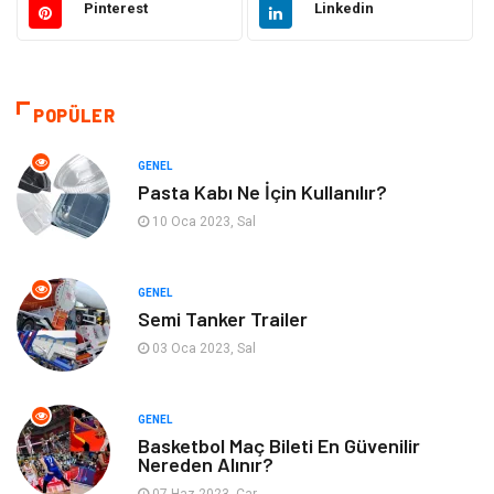
Pinterest
Linkedin
Tanıtıcı Reklam
Otomotiv
Makine
Giyim
POPÜLER
Kültür
Organizasyon
GENEL
Pasta Kabı Ne İçin Kullanılır?
Güzellik & Bakım
Aksesuar
10 Oca 2023, Sal
Finans & Ekonomi
Emlak
GENEL
Semi Tanker Trailer
Bilgisayar & Yazılım
Mobilya
03 Oca 2023, Sal
Genel Kültür
Otel
GENEL
Bebek Giyim
Moda
Basketbol Maç Bileti En Güvenilir
Nereden Alınır?
07 Haz 2023, Çar