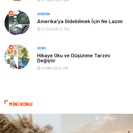
Blogroll
Tarım & Hayvancılık
GÜNDEM
Markalar
Bilet
Amerika'ya Gidebilmek İçin Ne Lazım
12 Oca 2013, Cts
Restaurant
Cruise
Tarih
Spor Malzemeleri
GENEL
Hikaye Oku ve Düşünme Tarzını
Değiştir
10 Mar 2022, Per
MİNİ KONU