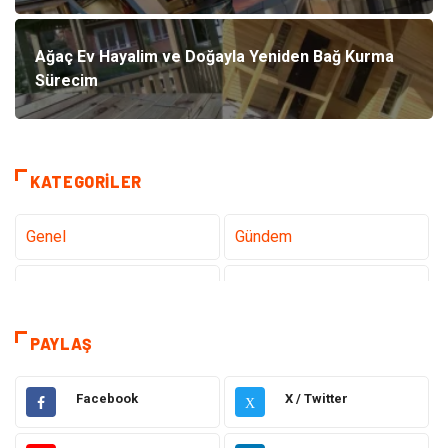
Ağaç Ev Hayalim ve Doğayla Yeniden Bağ Kurma
Sürecim
KATEGORILER
Genel
Gündem
Teknoloji
Gezi Seyahat
Tatil
Sağlık
PAYLAŞ
Eğitim
Gıda
Facebook
X / Twitter
X
Hukuk
Elektrik Elektronik