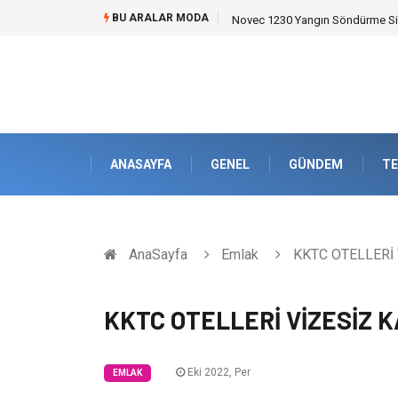
BU ARALAR MODA
Skoda Yedek Parça Seçiminde T
ANASAYFA
GENEL
GÜNDEM
TE
AnaSayfa
Emlak
KKTC OTELLERİ 
KKTC OTELLERİ VİZESİZ 
Eki 2022, Per
EMLAK