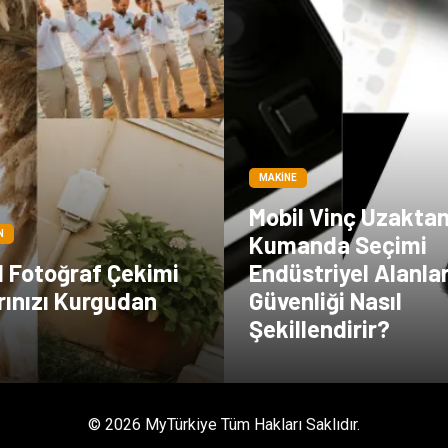
MAKINE
Mobil Vinç Uzakta
N
Kumanda Seçimi
l Fotoğraf Çekimi
Endüstriyel Alanla
arınızı Kurgudan
Güvenliği Nasıl
n
Şekillendirir?
© 2026 MyTürkiye Tüm Hakları Saklıdır.