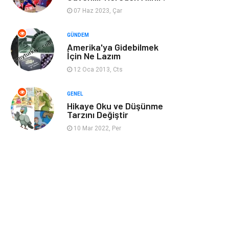
07 Haz 2023, Çar
Restaurant
Cruise
GÜNDEM
Amerika'ya Gidebilmek
Tarih
Spor Malzemeleri
İçin Ne Lazım
12 Oca 2013, Cts
GENEL
Hikaye Oku ve Düşünme
Tarzını Değiştir
10 Mar 2022, Per