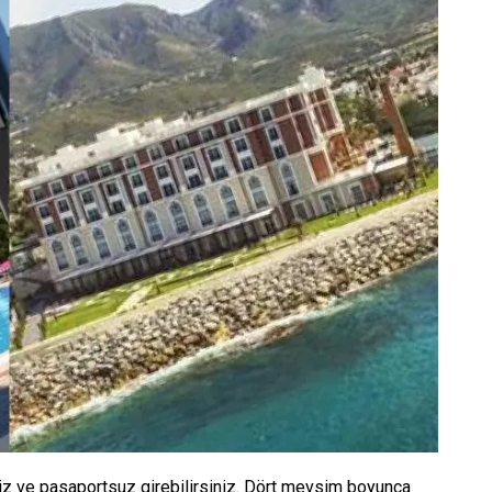
siz ve pasaportsuz girebilirsiniz. Dört mevsim boyunca