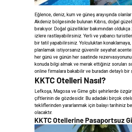
Eğlence, deniz, kum ve güneş arayışında olanlar 
Akdeniz bölgesinde bulunan Kıbrıs, doğal güzelli
bırakıyor. Doğal güzellikler bakımından oldukça
izlere rastlayabilirsiniz. Yerli ve yabancı turistl
bir tatil yapabilirsiniz. Yolculuktan konaklama
planlamak istiyorsanız güvenilir seyahat acentel
her günü ve günün her saatinde rezervasyonun
konuda bilgi almak ve merak ettiğiniz soruları so
online firmalara bakabilir ve buradan detaylı bir
KKTC Otelleri Nasıl?
Lefkoşa, Magosa ve Girne gibi şehirlerde özgürc
çiftlerinin de gözdesidir. Bu adadaki birçok otelde
tekliflerinden yararlanmak için balayı tarihiniz b
olacaktır.
KKTC Otellerine Pasaportsuz G