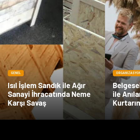
GENEL
ORGANIZASYO
Isıl İşlem Sandık ile Ağır
Belgese
Sanayi İhracatında Neme
ile Anıl
Karşı Savaş
Kurtarı