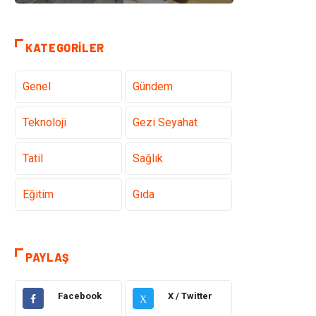
KATEGORILER
Genel
Gündem
Teknoloji
Gezi Seyahat
Tatil
Sağlık
Eğitim
Gıda
Hukuk
Elektrik Elektronik
PAYLAŞ
Tanıtıcı Reklam
Otomotiv
Facebook
X / Twitter
X
Makine
Giyim