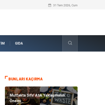
Geleceğin Evleri Nedir?
31 Tem 2026, Cum
TIM
GIDA
BUNLARI KAÇIRMA
Mutfakta Sıfır Atık Yaklaşımının
Önemi