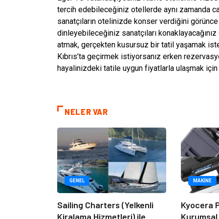
tercih edebileceğiniz otellerde aynı zamanda cas
sanatçıların otelinizde konser verdiğini görünce 
dinleyebileceğiniz sanatçıları konaklayacağınız o
atmak, gerçekten kusursuz bir tatil yaşamak isteye
Kıbrıs’ta geçirmek istiyorsanız erken rezervasyon
hayalinizdeki tatile uygun fiyatlarla ulaşmak iç
NELER VAR
GENEL
MAKINE
Sailing Charters (Yelkenli
Kyocera P
Kiralama Hizmetleri) ile
Kurumsal