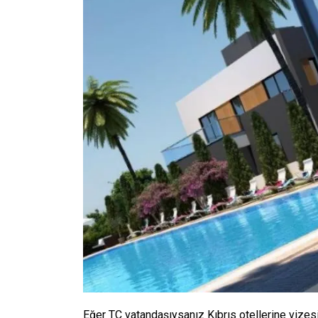
Eğer TC vatandaşıysanız Kıbrıs otellerine vize