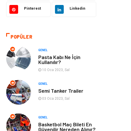
Pinterest
Linkedin
Kültür
Organizasyon
Güzellik & Bakım
Aksesuar
POPÜLER
Finans & Ekonomi
Emlak
GENEL
Bilgisayar &
Mobilya
Pasta Kabı Ne İçin
Yazılım
Kullanılır?
10 Oca 2023, Sal
Genel Kültür
Otel
GENEL
Semi Tanker Trailer
Bebek Giyim
Moda
03 Oca 2023, Sal
Blogroll
Tarım &
Hayvancılık
GENEL
Basketbol Maç Bileti En
Markalar
Bilet
Güvenilir Nereden Alınır?