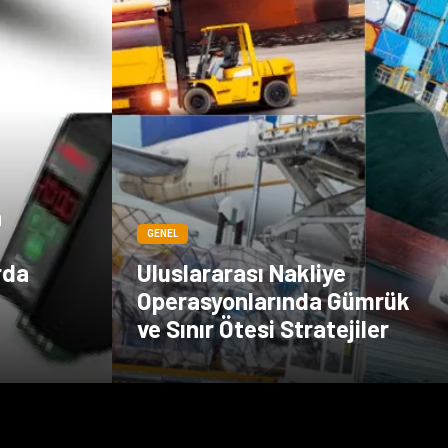
n
GENEL
rda
Uluslararası Nakliye
Operasyonlarında Gümrük
ve Sınır Ötesi Stratejiler