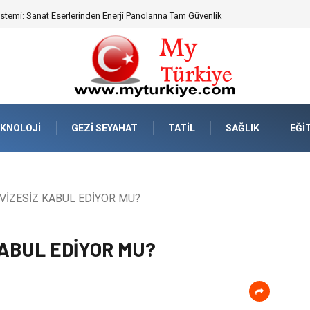
eknik Uyumluluk ve Sürüş Konforu
KNOLOJI
GEZI SEYAHAT
TATIL
SAĞLIK
EĞI
VİZESİZ KABUL EDİYOR MU?
KABUL EDİYOR MU?