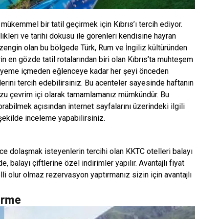
mükemmel bir tatil geçirmek için Kıbrıs’ı tercih ediyor.
kleri ve tarihi dokusu ile görenleri kendisine hayran
 zengin olan bu bölgede Türk, Rum ve İngiliz kültüründen
erin en gözde tatil rotalarından biri olan Kıbrıs’ta muhteşem
ya, yeme içmeden eğlenceye kadar her şeyi önceden
erini tercih edebilirsiniz. Bu acenteler sayesinde haftanın
uzu çevrim içi olarak tamamlamanız mümkündür. Bu
rabilmek açısından internet sayfalarını üzerindeki ilgili
 şekilde inceleme yapabilirsiniz.
e dolaşmak isteyenlerin tercihi olan KKTC otelleri balayı
, balayı çiftlerine özel indirimler yapılır. Avantajlı fiyat
elli olur olmaz rezervasyon yaptırmanız sizin için avantajlı
irme