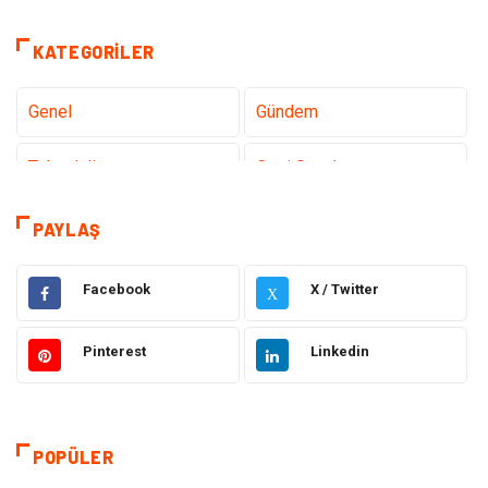
KATEGORILER
Genel
Gündem
Teknoloji
Gezi Seyahat
Tatil
Sağlık
PAYLAŞ
Eğitim
Gıda
Facebook
X / Twitter
X
Hukuk
Elektrik Elektronik
Pinterest
Linkedin
Tanıtıcı Reklam
Otomotiv
Makine
Giyim
POPÜLER