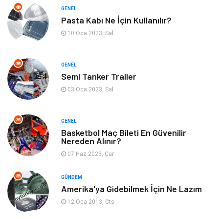
Kültür
Organizasyon
GENEL
Pasta Kabı Ne İçin Kullanılır?
Güzellik & Bakım
Aksesuar
10 Oca 2023, Sal
Finans & Ekonomi
Emlak
GENEL
Semi Tanker Trailer
Bilgisayar & Yazılım
Mobilya
03 Oca 2023, Sal
Genel Kültür
Otel
GENEL
Bebek Giyim
Moda
Basketbol Maç Bileti En Güvenilir
Nereden Alınır?
07 Haz 2023, Çar
Blogroll
Tarım & Hayvancılık
GÜNDEM
Markalar
Bilet
Amerika'ya Gidebilmek İçin Ne Lazım
12 Oca 2013, Cts
Restaurant
Cruise