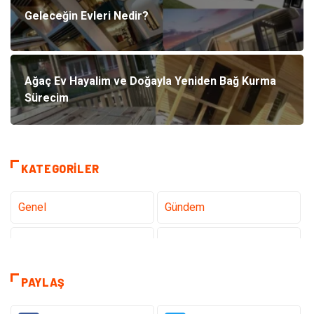
Geleceğin Evleri Nedir?
Ağaç Ev Hayalim ve Doğayla Yeniden Bağ Kurma
Sürecim
KATEGORILER
Genel
Gündem
Teknoloji
Gezi Seyahat
Tatil
Sağlık
PAYLAŞ