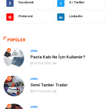
Eğitim
Gıda
Facebook
X / Twitter
X
Hukuk
Elektrik Elektronik
Pinterest
Linkedin
Tanıtıcı Reklam
Otomotiv
Makine
Giyim
POPÜLER
Kültür
Organizasyon
GENEL
Pasta Kabı Ne İçin Kullanılır?
Güzellik & Bakım
Aksesuar
10 Oca 2023, Sal
Finans & Ekonomi
Emlak
GENEL
Semi Tanker Trailer
Bilgisayar & Yazılım
Mobilya
03 Oca 2023, Sal
Genel Kültür
Otel
GENEL