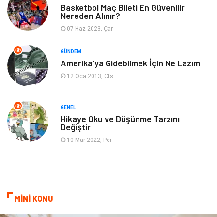
Bebek Giyim
Moda
Basketbol Maç Bileti En Güvenilir
Nereden Alınır?
07 Haz 2023, Çar
Blogroll
Tarım & Hayvancılık
GÜNDEM
Markalar
Bilet
Amerika'ya Gidebilmek İçin Ne Lazım
12 Oca 2013, Cts
Restaurant
Cruise
Tarih
Spor Malzemeleri
GENEL
Hikaye Oku ve Düşünme Tarzını
Değiştir
10 Mar 2022, Per
MİNİ KONU