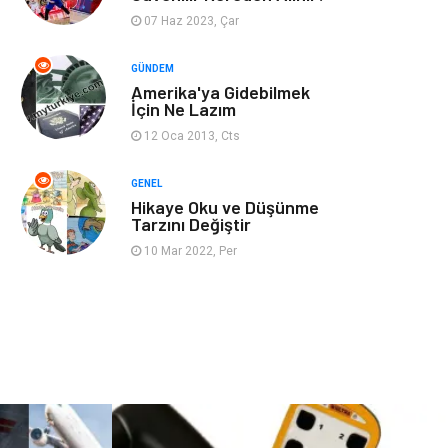
07 Haz 2023, Çar
Restaurant
Cruise
GÜNDEM
Amerika'ya Gidebilmek
Tarih
Spor Malzemeleri
İçin Ne Lazım
12 Oca 2013, Cts
GENEL
Hikaye Oku ve Düşünme
Tarzını Değiştir
10 Mar 2022, Per