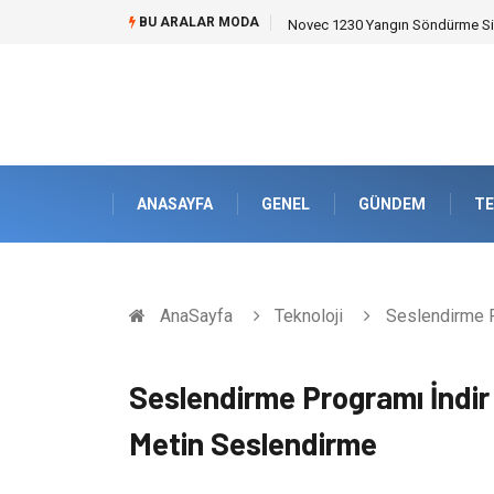
BU ARALAR MODA
Skoda Yedek Parça Seçiminde T
ANASAYFA
GENEL
GÜNDEM
TE
AnaSayfa
Teknoloji
Seslendirme P
Seslendirme Programı İndi
Metin Seslendirme