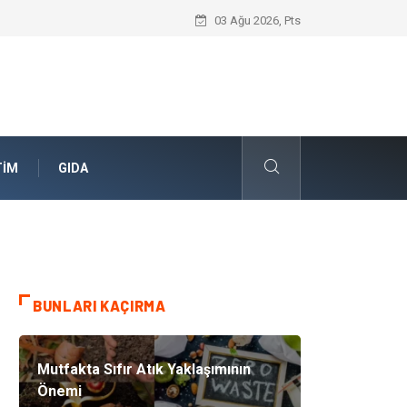
Geleceğin Evleri Nedir?
03 Ağu 2026, Pts
TIM
GIDA
BUNLARI KAÇIRMA
Mutfakta Sıfır Atık Yaklaşımının
Önemi