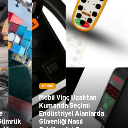
MAKINE
Mobil Vinç Uzaktan
Kumanda Seçimi
e
Endüstriyel Alanlarda
 Gümrük
Güvenliği Nasıl