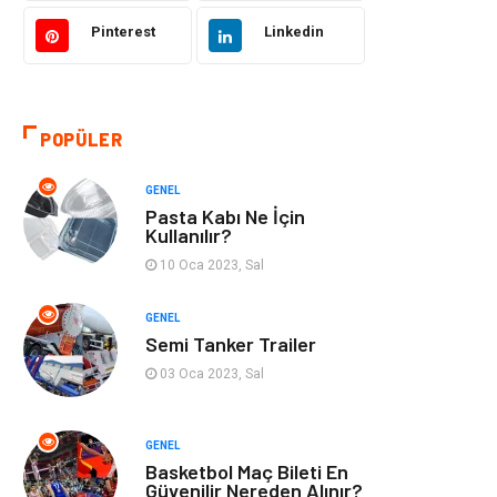
Pinterest
Linkedin
Kültür
Organizasyon
Güzellik & Bakım
Aksesuar
POPÜLER
Finans & Ekonomi
Emlak
GENEL
Bilgisayar &
Mobilya
Pasta Kabı Ne İçin
Yazılım
Kullanılır?
10 Oca 2023, Sal
Genel Kültür
Otel
GENEL
Semi Tanker Trailer
Bebek Giyim
Moda
03 Oca 2023, Sal
Blogroll
Tarım &
Hayvancılık
GENEL
Basketbol Maç Bileti En
Markalar
Bilet
Güvenilir Nereden Alınır?