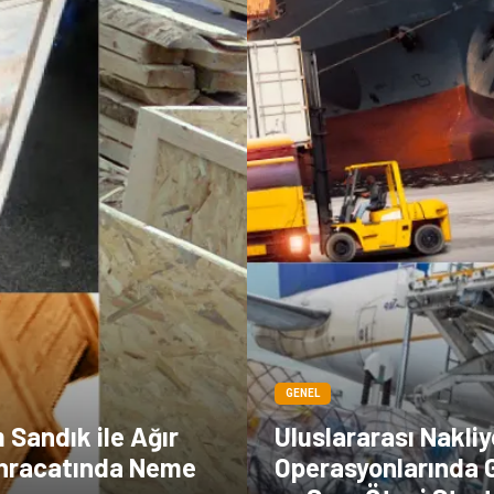
GENEL
m Sandık ile Ağır
Uluslararası Nakliy
İhracatında Neme
Operasyonlarında