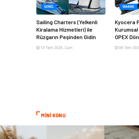
GENEL
MAKINE
Sailing Charters (Yelkenli
Kyocera P
Kiralama Hizmetleri) ile
Kurumsal
Rüzgarın Peşinden Gidin
OPEX Dön
10 Tem 2026, Cum
08 Tem 202
MİNİ KONU