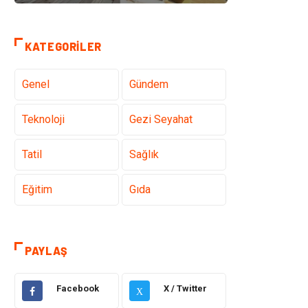
KATEGORILER
Genel
Gündem
Teknoloji
Gezi Seyahat
Tatil
Sağlık
Eğitim
Gıda
Hukuk
Elektrik Elektronik
PAYLAŞ
Tanıtıcı Reklam
Otomotiv
Facebook
X / Twitter
X
Makine
Giyim