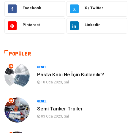
Eğitim
Gıda
Facebook
X / Twitter
X
Hukuk
Elektrik Elektronik
Pinterest
Linkedin
Tanıtıcı Reklam
Otomotiv
Makine
Giyim
POPÜLER
Kültür
Organizasyon
GENEL
Pasta Kabı Ne İçin Kullanılır?
Güzellik & Bakım
Aksesuar
10 Oca 2023, Sal
Finans & Ekonomi
Emlak
GENEL
Semi Tanker Trailer
Bilgisayar & Yazılım
Mobilya
03 Oca 2023, Sal
Genel Kültür
Otel