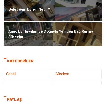
Geleceğin Evleri Nedir?
Ağaç Ev Hayalim ve Doğayla Yeniden Bağ Kurma
Sürecim
KATEGORILER
Genel
Gündem
Teknoloji
Gezi Seyahat
Tatil
Sağlık
PAYLAŞ