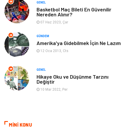
GENEL
Bebek Giyim
Moda
Basketbol Maç Bileti En Güvenilir
Nereden Alınır?
07 Haz 2023, Çar
Blogroll
Tarım & Hayvancılık
GÜNDEM
Markalar
Bilet
Amerika'ya Gidebilmek İçin Ne Lazım
12 Oca 2013, Cts
Restaurant
Cruise
Tarih
Spor Malzemeleri
GENEL
Hikaye Oku ve Düşünme Tarzını
Değiştir
10 Mar 2022, Per
MİNİ KONU