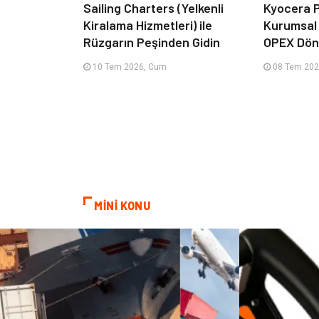
Sailing Charters (Yelkenli
Kyocera P
Kiralama Hizmetleri) ile
Kurumsal
Rüzgarın Peşinden Gidin
OPEX Dön
10 Tem 2026, Cum
08 Tem 202
MİNİ KONU