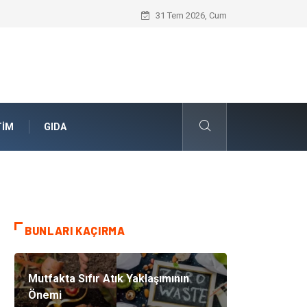
Geleceğin Evleri Nedir?
31 Tem 2026, Cum
TIM
GIDA
BUNLARI KAÇIRMA
Mutfakta Sıfır Atık Yaklaşımının
Önemi