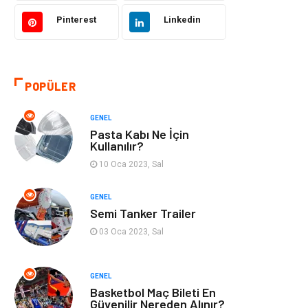
Pinterest
Linkedin
Kültür
Organizasyon
Güzellik & Bakım
Aksesuar
POPÜLER
Finans & Ekonomi
Emlak
GENEL
Bilgisayar &
Mobilya
Pasta Kabı Ne İçin
Yazılım
Kullanılır?
10 Oca 2023, Sal
Genel Kültür
Otel
GENEL
Semi Tanker Trailer
Bebek Giyim
Moda
03 Oca 2023, Sal
Blogroll
Tarım &
Hayvancılık
GENEL
Basketbol Maç Bileti En
Markalar
Bilet
Güvenilir Nereden Alınır?