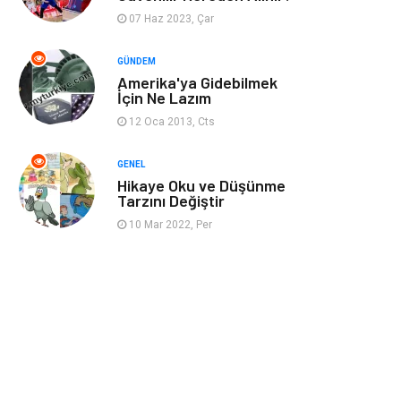
07 Haz 2023, Çar
Restaurant
Cruise
GÜNDEM
Amerika'ya Gidebilmek
Tarih
Spor Malzemeleri
İçin Ne Lazım
12 Oca 2013, Cts
GENEL
Hikaye Oku ve Düşünme
Tarzını Değiştir
10 Mar 2022, Per