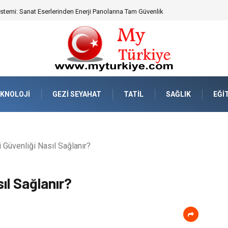
eknik Uyumluluk ve Sürüş Konforu
KNOLOJI
GEZI SEYAHAT
TATIL
SAĞLIK
EĞI
 Güvenliği Nasıl Sağlanır?
ıl Sağlanır?