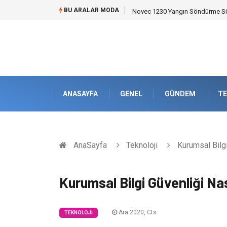
BU ARALAR MODA
Skoda Yedek Parça Seçiminde T
ANASAYFA
GENEL
GÜNDEM
TE
AnaSayfa
Teknoloji
Kurumsal Bilgi
Kurumsal Bilgi Güvenliği Nas
Ara 2020, Cts
TEKNOLOJI