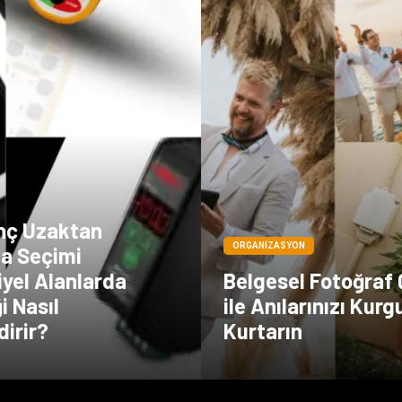
inç Uzaktan
ORGANIZASYON
a Seçimi
yel Alanlarda
Belgesel Fotoğraf
i Nasıl
ile Anılarınızı Kur
dirir?
Kurtarın