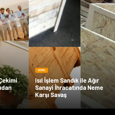
GENEL
 Çekimi
Isıl İşlem Sandık ile Ağır
gudan
Sanayi İhracatında Neme
Karşı Savaş