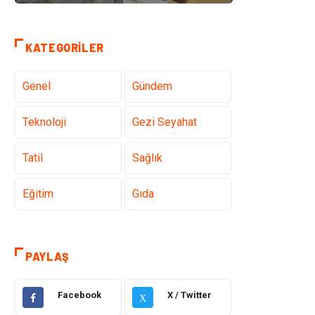
KATEGORILER
Genel
Gündem
Teknoloji
Gezi Seyahat
Tatil
Sağlık
Eğitim
Gıda
Hukuk
Elektrik Elektronik
PAYLAŞ
Tanıtıcı Reklam
Otomotiv
Facebook
X / Twitter
X
Makine
Giyim