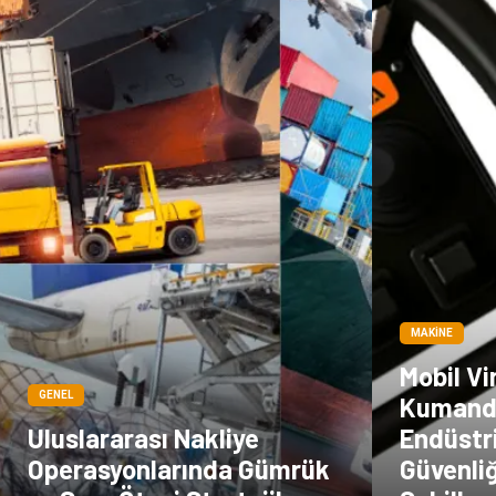
MAKINE
Mobil V
GENEL
Kumand
Uluslararası Nakliye
Endüstri
Operasyonlarında Gümrük
Güvenliğ