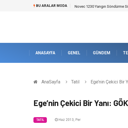
BU ARALAR MODA
Skoda Yedek Parça Seçiminde T
ANASAYFA
GENEL
GÜNDEM
TE
AnaSayfa
Tatil
Ege’nin Çekici Bir
Ege’nin Çekici Bir Yanı: G
Haz 2013, Per
TATIL