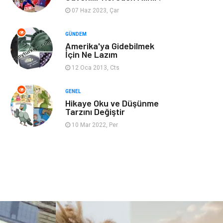
07 Haz 2023, Çar
Restaurant
Cruise
GÜNDEM
Amerika'ya Gidebilmek
Tarih
Spor Malzemeleri
İçin Ne Lazım
12 Oca 2013, Cts
GENEL
Hikaye Oku ve Düşünme
Tarzını Değiştir
10 Mar 2022, Per