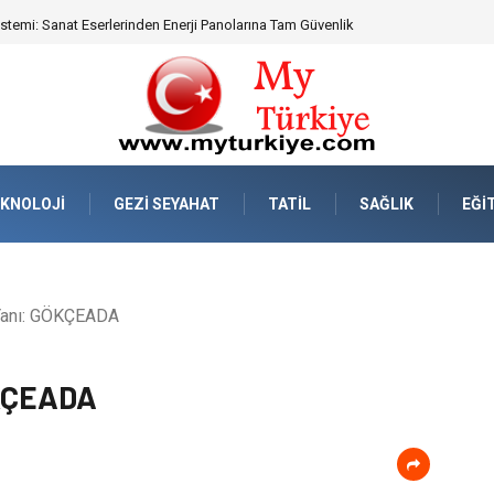
eknik Uyumluluk ve Sürüş Konforu
KNOLOJI
GEZI SEYAHAT
TATIL
SAĞLIK
EĞI
 Yanı: GÖKÇEADA
ÖKÇEADA