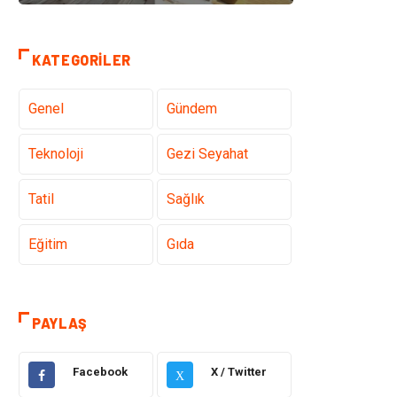
KATEGORILER
Genel
Gündem
Teknoloji
Gezi Seyahat
Tatil
Sağlık
Eğitim
Gıda
Hukuk
Elektrik Elektronik
PAYLAŞ
Tanıtıcı Reklam
Otomotiv
Facebook
X / Twitter
X
Makine
Giyim