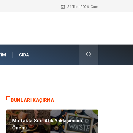
Geleceğin Evleri Nedir?
31 Tem 2026, Cum
TIM
GIDA
BUNLARI KAÇIRMA
Mutfakta Sıfır Atık Yaklaşımının
Önemi