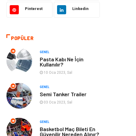
Pinterest
Linkedin
Kültür
Organizasyon
Güzellik & Bakım
Aksesuar
POPÜLER
Finans & Ekonomi
Emlak
GENEL
Bilgisayar &
Mobilya
Pasta Kabı Ne İçin
Yazılım
Kullanılır?
10 Oca 2023, Sal
Genel Kültür
Otel
GENEL
Semi Tanker Trailer
Bebek Giyim
Moda
03 Oca 2023, Sal
Blogroll
Tarım &
Hayvancılık
GENEL
Basketbol Maç Bileti En
Markalar
Bilet
Güvenilir Nereden Alınır?