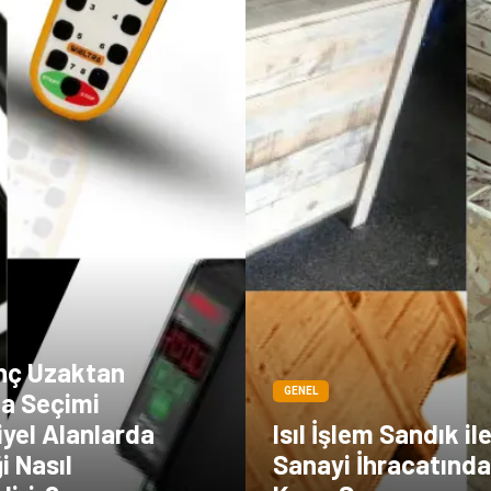
inç Uzaktan
GENEL
a Seçimi
yel Alanlarda
Isıl İşlem Sandık il
i Nasıl
Sanayi İhracatınd