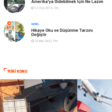
Amerika'ya Gidebilmek İçin Ne Lazım
12 Oca 2013, Cts
Restaurant
Cruise
Tarih
Spor Malzemeleri
GENEL
Hikaye Oku ve Düşünme Tarzını
Değiştir
10 Mar 2022, Per
MİNİ KONU