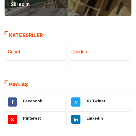
Sürecim
KATEGORILER
Genel
Gündem
Teknoloji
Gezi Seyahat
Tatil
Sağlık
PAYLAŞ
Eğitim
Gıda
Facebook
X / Twitter
X
Hukuk
Elektrik Elektronik
Pinterest
Linkedin
Tanıtıcı Reklam
Otomotiv