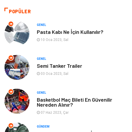
Makine
Giyim
POPÜLER
Kültür
Organizasyon
GENEL
Pasta Kabı Ne İçin Kullanılır?
Güzellik & Bakım
Aksesuar
10 Oca 2023, Sal
Finans & Ekonomi
Emlak
GENEL
Semi Tanker Trailer
Bilgisayar & Yazılım
Mobilya
03 Oca 2023, Sal
Genel Kültür
Otel
GENEL
Bebek Giyim
Moda
Basketbol Maç Bileti En Güvenilir
Nereden Alınır?
07 Haz 2023, Çar
Blogroll
Tarım & Hayvancılık
GÜNDEM
Markalar
Bilet