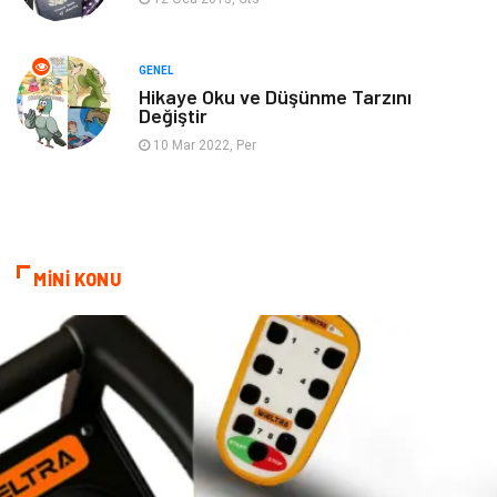
Restaurant
Cruise
Tarih
Spor Malzemeleri
GENEL
Hikaye Oku ve Düşünme Tarzını
Değiştir
10 Mar 2022, Per
MİNİ KONU