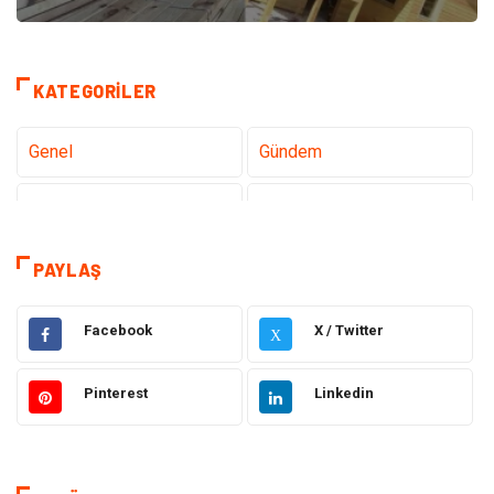
KATEGORILER
Genel
Gündem
Teknoloji
Gezi Seyahat
Tatil
Sağlık
PAYLAŞ
Eğitim
Gıda
Facebook
X / Twitter
X
Hukuk
Elektrik Elektronik
Pinterest
Linkedin
Tanıtıcı Reklam
Otomotiv
Makine
Giyim