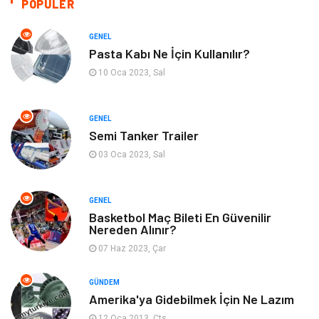
POPÜLER
Kültür
Organizasyon
GENEL
Pasta Kabı Ne İçin Kullanılır?
Güzellik & Bakım
Aksesuar
10 Oca 2023, Sal
Finans & Ekonomi
Emlak
GENEL
Semi Tanker Trailer
Bilgisayar & Yazılım
Mobilya
03 Oca 2023, Sal
Genel Kültür
Otel
GENEL
Bebek Giyim
Moda
Basketbol Maç Bileti En Güvenilir
Nereden Alınır?
07 Haz 2023, Çar
Blogroll
Tarım & Hayvancılık
GÜNDEM
Markalar
Bilet
Amerika'ya Gidebilmek İçin Ne Lazım
12 Oca 2013, Cts