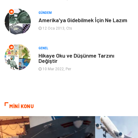
GÜNDEM
Markalar
Bilet
Amerika'ya Gidebilmek İçin Ne Lazım
12 Oca 2013, Cts
Restaurant
Cruise
Tarih
Spor Malzemeleri
GENEL
Hikaye Oku ve Düşünme Tarzını
Değiştir
10 Mar 2022, Per
MİNİ KONU