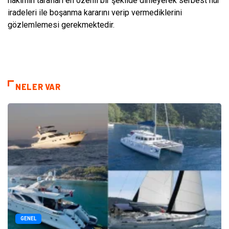
hâkimin tarafları en özenli bir şekilde dinleyerek serbest hür
iradeleri ile boşanma kararını verip vermediklerini
gözlemlemesi gerekmektedir.
NELER VAR
GENEL