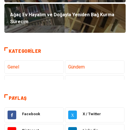
Ağaç Ev Hayalim ve Doğayla Yeniden Bağ Kurma
Sürecim
KATEGORILER
Genel
Gündem
Teknoloji
Gezi Seyahat
Tatil
Sağlık
PAYLAŞ
Eğitim
Gıda
Facebook
X / Twitter
X
Hukuk
Elektrik Elektronik