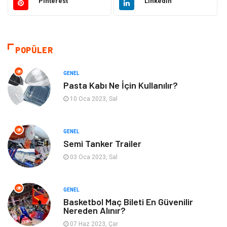
Pinterest
Linkedin
Tanıtıcı Reklam
Otomotiv
Makine
Giyim
POPÜLER
Kültür
Organizasyon
GENEL
Pasta Kabı Ne İçin Kullanılır?
Güzellik & Bakım
Aksesuar
10 Oca 2023, Sal
Finans & Ekonomi
Emlak
GENEL
Semi Tanker Trailer
Bilgisayar & Yazılım
Mobilya
03 Oca 2023, Sal
Genel Kültür
Otel
GENEL
Bebek Giyim
Moda
Basketbol Maç Bileti En Güvenilir
Nereden Alınır?
07 Haz 2023, Çar
Blogroll
Tarım & Hayvancılık