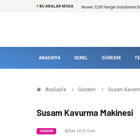
BU ARALAR MODA
Novec 1230 Yangın Söndürme Sist
ANASAYFA
GENEL
GÜNDEM
TE
AnaSayfa
Gündem
Susam Kavurm
Susam Kavurma Makinesi
Kas 2019, Cum
GÜNDEM