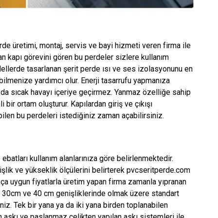
rde üretimi, montaj, servis ve bayi hizmeti veren firma ile
adan kapı görevini gören bu perdeler sizlere kullanım
odellerde tasarlanan şerit perde ısı ve ses izolasyonunu en
abilmenize yardımcı olur. Enerji tasarrufu yapmanıza
a da sıcak havayı içeriye geçirmez. Yanmaz özelliğe sahip
i bir ortam oluşturur. Kapılardan giriş ve çıkışı
len bu perdeleri istediğiniz zaman açabilirsiniz.
batları kullanım alanlarınıza göre belirlenmektedir.
şlik ve yükseklik ölçülerini belirterek pvcseritperde.com
kça uygun fiyatlarla üretim yapan firma zamanla yıpranan
m, 30cm ve 40 cm genişliklerinde olmak üzere standart
iniz. Tek bir yana ya da iki yana birden toplanabilen
n askı ve paslanmaz çelikten yapılan askı sistemleri ile