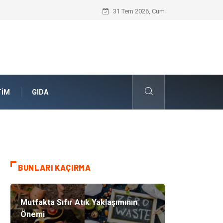
Geleceğin Evleri Nedir?
31 Tem 2026, Cum
TIM
GIDA
BUNLARI KAÇIRMA
Mutfakta Sıfır Atık Yaklaşımının
Önemi