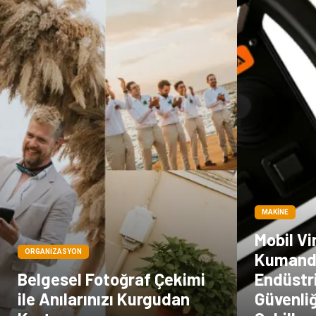
MAKINE
Mobil V
ORGANIZASYON
Kumand
Belgesel Fotoğraf Çekimi
Endüstri
ile Anılarınızı Kurgudan
Güvenliğ