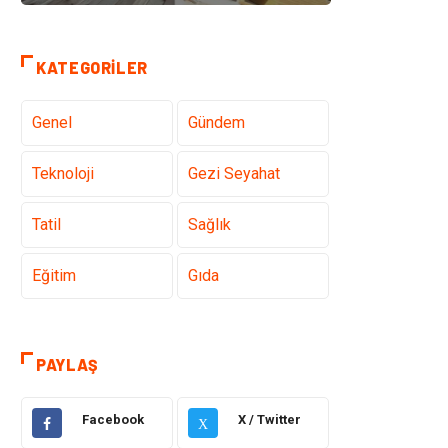
KATEGORILER
Genel
Gündem
Teknoloji
Gezi Seyahat
Tatil
Sağlık
Eğitim
Gıda
Hukuk
Elektrik Elektronik
PAYLAŞ
Tanıtıcı Reklam
Otomotiv
Facebook
X / Twitter
X
Makine
Giyim