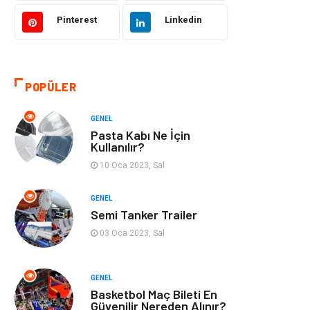
Pinterest
Linkedin
Kültür
Organizasyon
Güzellik & Bakım
Aksesuar
POPÜLER
Finans & Ekonomi
Emlak
GENEL
Bilgisayar &
Mobilya
Pasta Kabı Ne İçin
Yazılım
Kullanılır?
10 Oca 2023, Sal
Genel Kültür
Otel
GENEL
Semi Tanker Trailer
Bebek Giyim
Moda
03 Oca 2023, Sal
Blogroll
Tarım &
Hayvancılık
GENEL
Basketbol Maç Bileti En
Markalar
Bilet
Güvenilir Nereden Alınır?