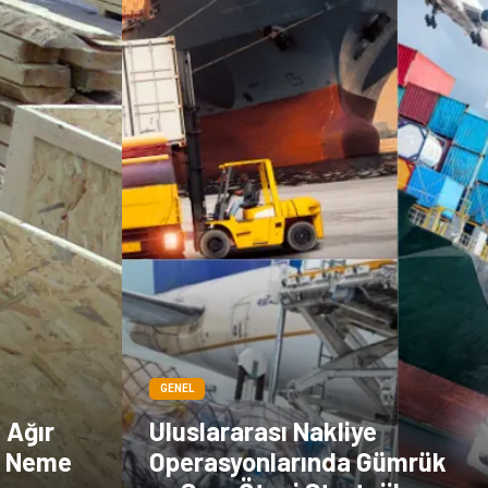
GENEL
e Ağır
Uluslararası Nakliye
a Neme
Operasyonlarında Gümrük