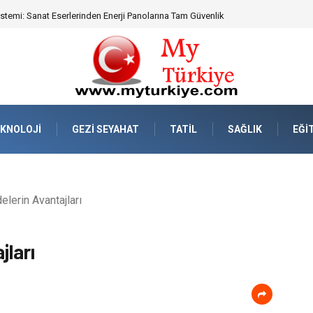
eknik Uyumluluk ve Sürüş Konforu
KNOLOJI
GEZI SEYAHAT
TATIL
SAĞLIK
EĞI
lerin Avantajları
jları