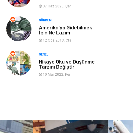
07 Haz 2023, Çar
Restaurant
Cruise
GÜNDEM
Amerika'ya Gidebilmek
Tarih
Spor Malzemeleri
İçin Ne Lazım
12 Oca 2013, Cts
GENEL
Hikaye Oku ve Düşünme
Tarzını Değiştir
10 Mar 2022, Per