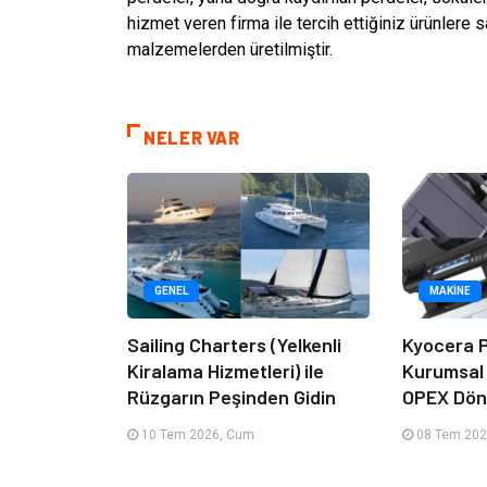
hizmet veren firma ile tercih ettiğiniz ürünlere sa
malzemelerden üretilmiştir.
NELER VAR
GENEL
MAKINE
Sailing Charters (Yelkenli
Kyocera P
Kiralama Hizmetleri) ile
Kurumsal
Rüzgarın Peşinden Gidin
OPEX Dön
10 Tem 2026, Cum
08 Tem 202