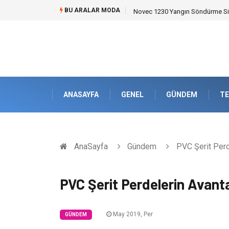
BU ARALAR MODA
Skoda Yedek Parça Seçiminde T
ANASAYFA
GENEL
GÜNDEM
TE
AnaSayfa
Gündem
PVC Şerit Perde
PVC Şerit Perdelerin Avanta
May 2019, Per
GÜNDEM