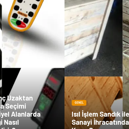
inç Uzaktan
GENEL
a Seçimi
yel Alanlarda
Isıl İşlem Sandık il
i Nasıl
Sanayi İhracatınd