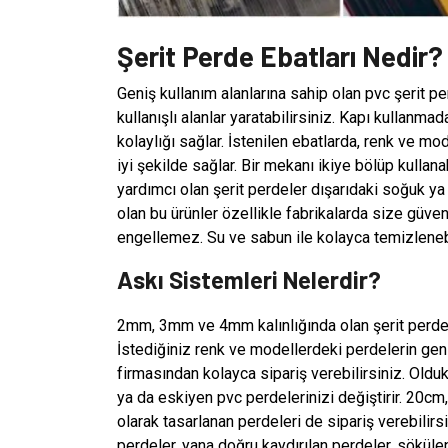
Şerit Perde Ebatları Nedir?
Geniş kullanım alanlarına sahip olan pvc şerit pe
kullanışlı alanlar yaratabilirsiniz. Kapı kullanm
kolaylığı sağlar. İstenilen ebatlarda, renk ve m
iyi şekilde sağlar. Bir mekanı ikiye bölüp kullan
yardımcı olan şerit perdeler dışarıdaki soğuk y
olan bu ürünler özellikle fabrikalarda size güvenl
engellemez. Su ve sabun ile kolayca temizlenebi
Askı Sistemleri Nelerdir?
2mm, 3mm ve 4mm kalınlığında olan şerit perde e
İstediğiniz renk ve modellerdeki perdelerin geni
firmasından kolayca sipariş verebilirsiniz. Oldu
ya da eskiyen pvc perdelerinizi değiştirir. 20c
olarak tasarlanan perdeleri de sipariş verebilirs
perdeler, yana doğru kaydırılan perdeler, söküle