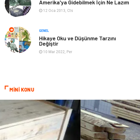
Amerika'ya Gidebilmek İçin Ne Lazım
12 Oca 2013, Cts
Restaurant
Cruise
Tarih
Spor Malzemeleri
GENEL
Hikaye Oku ve Düşünme Tarzını
Değiştir
10 Mar 2022, Per
MİNİ KONU