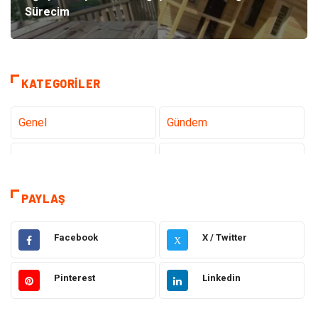
Sürecim
KATEGORILER
Genel
Gündem
Teknoloji
Gezi Seyahat
Tatil
Sağlık
PAYLAŞ
Eğitim
Gıda
Facebook
X / Twitter
X
Hukuk
Elektrik Elektronik
Pinterest
Linkedin
Tanıtıcı Reklam
Otomotiv