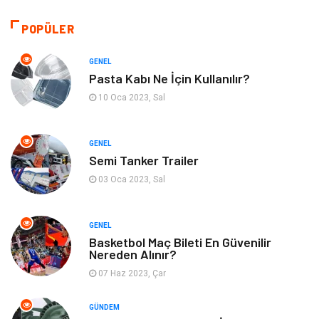
Makine
Giyim
POPÜLER
Kültür
Organizasyon
GENEL
Pasta Kabı Ne İçin Kullanılır?
Güzellik & Bakım
Aksesuar
10 Oca 2023, Sal
Finans & Ekonomi
Emlak
GENEL
Semi Tanker Trailer
Bilgisayar & Yazılım
Mobilya
03 Oca 2023, Sal
Genel Kültür
Otel
GENEL
Bebek Giyim
Moda
Basketbol Maç Bileti En Güvenilir
Nereden Alınır?
07 Haz 2023, Çar
Blogroll
Tarım & Hayvancılık
GÜNDEM
Markalar
Bilet