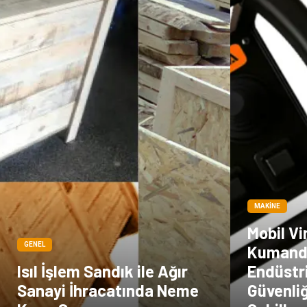
MAKINE
Mobil V
GENEL
Kumand
Isıl İşlem Sandık ile Ağır
Endüstri
Sanayi İhracatında Neme
Güvenliğ