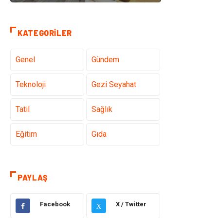
KATEGORILER
Genel
Gündem
Teknoloji
Gezi Seyahat
Tatil
Sağlık
Eğitim
Gıda
Hukuk
Elektrik Elektronik
PAYLAŞ
Tanıtıcı Reklam
Otomotiv
Facebook
X / Twitter
X
Makine
Giyim