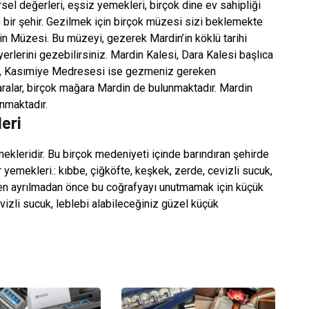
görsel değerleri, eşsiz yemekleri, birçok dine ev sahipliği
bir şehir. Gezilmek için birçok müzesi sizi beklemekte
n Müzesi. Bu müzeyi, gezerek Mardin’in köklü tarihi
 yerlerini gezebilirsiniz. Mardin Kalesi, Dara Kalesi başlıca
ye, Kasımiye Medresesi ise gezmeniz gereken
ralar, birçok mağara Mardin de bulunmaktadır. Mardin
nmaktadır.
eri
mekleridir. Bu birçok medeniyeti içinde barındıran şehirde
yemekleri.: kıbbe, çiğköfte, keşkek, zerde, cevizli sucuk,
in’den ayrılmadan önce bu coğrafyayı unutmamak için küçük
vizli sucuk, leblebi alabileceğiniz güzel küçük