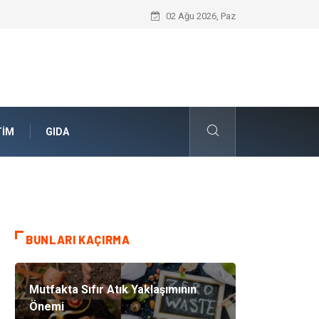
Skoda Yedek Parça Seçiminde Teknik U
02 Ağu 2026, Paz
TIM
GIDA
BUNLARI KAÇIRMA
Mutfakta Sıfır Atık Yaklaşımının
Önemi