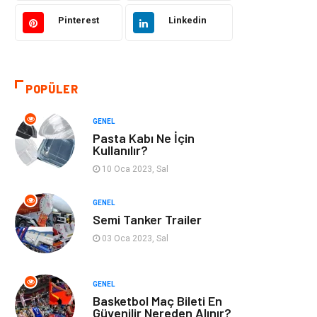
Pinterest
Linkedin
Kültür
Organizasyon
Güzellik & Bakım
Aksesuar
POPÜLER
Finans & Ekonomi
Emlak
GENEL
Bilgisayar &
Mobilya
Pasta Kabı Ne İçin
Yazılım
Kullanılır?
10 Oca 2023, Sal
Genel Kültür
Otel
GENEL
Semi Tanker Trailer
Bebek Giyim
Moda
03 Oca 2023, Sal
Blogroll
Tarım &
Hayvancılık
GENEL
Basketbol Maç Bileti En
Markalar
Bilet
Güvenilir Nereden Alınır?