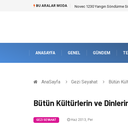
BU ARALAR MODA
Novec 1230 Yangın Söndürme Sist
ANASAYFA
GENEL
GÜNDEM
TE
AnaSayfa
Gezi Seyahat
Bütün Kült
Bütün Kültürlerin ve Dinler
Haz 2013, Per
GEZI SEYAHAT