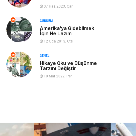
07 Haz 2023, Çar
Restaurant
Cruise
GÜNDEM
Amerika'ya Gidebilmek
Tarih
Spor Malzemeleri
İçin Ne Lazım
12 Oca 2013, Cts
GENEL
Hikaye Oku ve Düşünme
Tarzını Değiştir
10 Mar 2022, Per