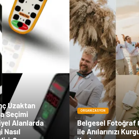
inç Uzaktan
ORGANIZASYON
a Seçimi
yel Alanlarda
Belgesel Fotoğraf
i Nasıl
ile Anılarınızı Kur