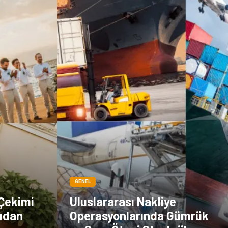
GENEL
 Çekimi
Uluslararası Nakliye
gudan
Operasyonlarında Gümrük