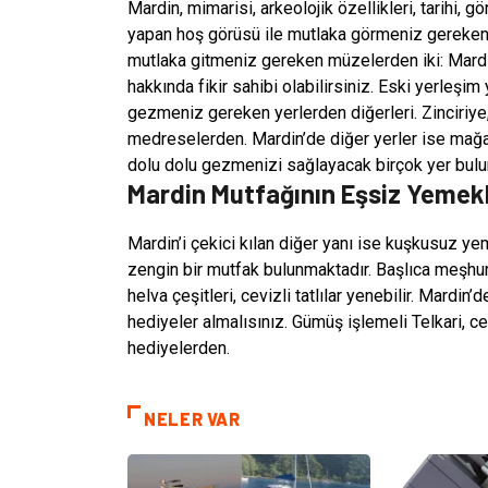
Mardin, mimarisi, arkeolojik özellikleri, tarihi, 
yapan hoş görüsü ile mutlaka görmeniz gereken 
mutlaka gitmeniz gereken müzelerden iki: Mardi
hakkında fikir sahibi olabilirsiniz. Eski yerleşim
gezmeniz gereken yerlerden diğerleri. Zinciri
medreselerden. Mardin’de diğer yerler ise mağa
dolu dolu gezmenizi sağlayacak birçok yer bulu
Mardin Mutfağının Eşsiz Yemekl
Mardin’i çekici kılan diğer yanı ise kuşkusuz ye
zengin bir mutfak bulunmaktadır. Başlıca meşhur 
helva çeşitleri, cevizli tatlılar yenebilir. Mard
hediyeler almalısınız. Gümüş işlemeli Telkari, ce
hediyelerden.
NELER VAR