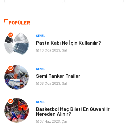
Tanıtıcı Reklam
Otomotiv
Makine
Giyim
POPÜLER
Kültür
Organizasyon
GENEL
Pasta Kabı Ne İçin Kullanılır?
Güzellik & Bakım
Aksesuar
10 Oca 2023, Sal
Finans & Ekonomi
Emlak
GENEL
Semi Tanker Trailer
Bilgisayar & Yazılım
Mobilya
03 Oca 2023, Sal
Genel Kültür
Otel
GENEL
Bebek Giyim
Moda
Basketbol Maç Bileti En Güvenilir
Nereden Alınır?
07 Haz 2023, Çar
Blogroll
Tarım & Hayvancılık