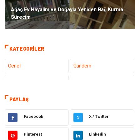
Ağaç Ev Hayalim ve Doğayla Yeniden Bağ Kurma
Sürecim
KATEGORILER
Genel
Gündem
Teknoloji
Gezi Seyahat
Tatil
Sağlık
PAYLAŞ
Eğitim
Gıda
Facebook
X / Twitter
X
Hukuk
Elektrik Elektronik
Pinterest
Linkedin