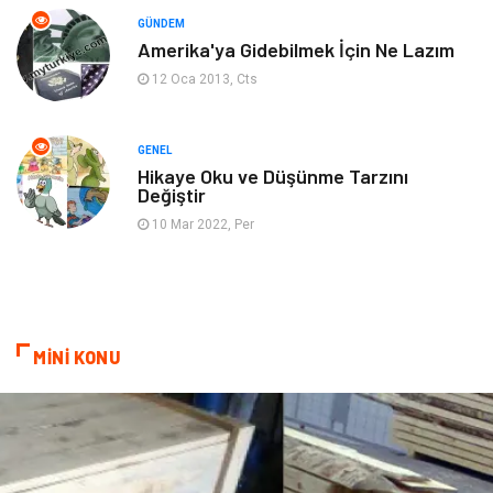
GÜNDEM
Markalar
Bilet
Amerika'ya Gidebilmek İçin Ne Lazım
12 Oca 2013, Cts
Restaurant
Cruise
Tarih
Spor Malzemeleri
GENEL
Hikaye Oku ve Düşünme Tarzını
Değiştir
10 Mar 2022, Per
MİNİ KONU