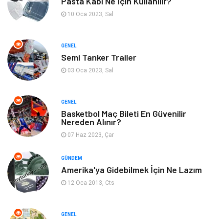
Pasta Kabı Ne İçin Kullanılır?
Güzellik & Bakım
Aksesuar
10 Oca 2023, Sal
Finans & Ekonomi
Emlak
GENEL
Semi Tanker Trailer
Bilgisayar & Yazılım
Mobilya
03 Oca 2023, Sal
Genel Kültür
Otel
GENEL
Bebek Giyim
Moda
Basketbol Maç Bileti En Güvenilir
Nereden Alınır?
07 Haz 2023, Çar
Blogroll
Tarım & Hayvancılık
GÜNDEM
Markalar
Bilet
Amerika'ya Gidebilmek İçin Ne Lazım
12 Oca 2013, Cts
Restaurant
Cruise
Tarih
Spor Malzemeleri
GENEL