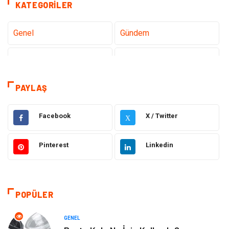
KATEGORILER
Genel
Gündem
Teknoloji
Gezi Seyahat
Tatil
Sağlık
PAYLAŞ
Eğitim
Gıda
Facebook
X / Twitter
X
Hukuk
Elektrik Elektronik
Pinterest
Linkedin
Tanıtıcı Reklam
Otomotiv
Makine
Giyim
POPÜLER
Kültür
Organizasyon
GENEL