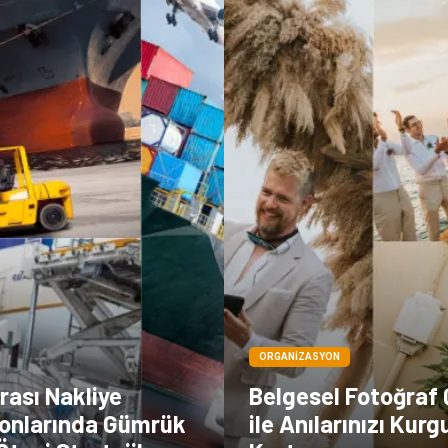
ORGANIZASYON
rası Nakliye
Belgesel Fotoğraf
onlarında Gümrük
ile Anılarınızı Kur