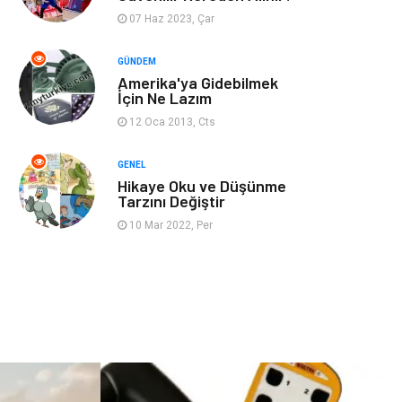
07 Haz 2023, Çar
Restaurant
Cruise
GÜNDEM
Amerika'ya Gidebilmek
Tarih
Spor Malzemeleri
İçin Ne Lazım
12 Oca 2013, Cts
GENEL
Hikaye Oku ve Düşünme
Tarzını Değiştir
10 Mar 2022, Per