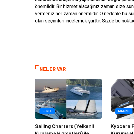
önemlidir. Bir hizmet alacağınız zaman size su
vermeniz her zaman önemlidir. O nedenle bu sü
olan seçimleri incelemek şarttır. Sizde bu noktad
NELER VAR
GENEL
MAKINE
Sailing Charters (Yelkenli
Kyocera P
Kiralama Hizmetleri) ile
Kurumsal