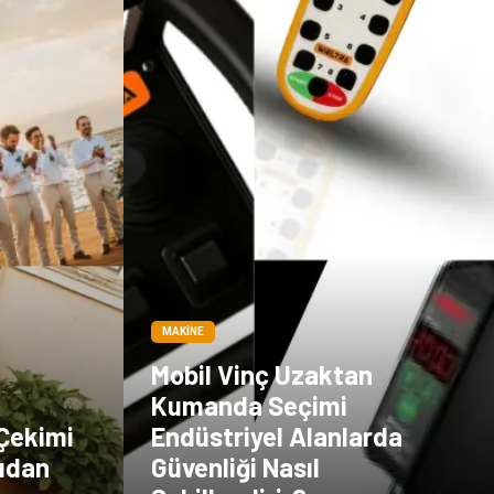
MAKINE
Mobil Vinç Uzaktan
Kumanda Seçimi
 Çekimi
Endüstriyel Alanlarda
gudan
Güvenliği Nasıl