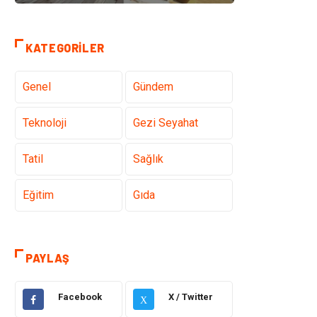
KATEGORILER
Genel
Gündem
Teknoloji
Gezi Seyahat
Tatil
Sağlık
Eğitim
Gıda
Hukuk
Elektrik Elektronik
PAYLAŞ
Tanıtıcı Reklam
Otomotiv
Facebook
X / Twitter
X
Makine
Giyim