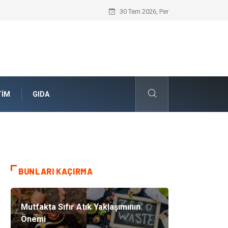
Geleceğin Evleri Nedir?
30 Tem 2026, Per
TIM
GIDA
BUNLARI KAÇIRMA
Mutfakta Sıfır Atık Yaklaşımının
Önemi