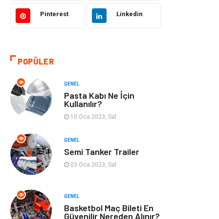
Pinterest
Linkedin
Kültür
Organizasyon
Güzellik & Bakım
Aksesuar
POPÜLER
Finans & Ekonomi
Emlak
GENEL
Bilgisayar &
Mobilya
Pasta Kabı Ne İçin
Yazılım
Kullanılır?
10 Oca 2023, Sal
Genel Kültür
Otel
GENEL
Semi Tanker Trailer
Bebek Giyim
Moda
03 Oca 2023, Sal
Blogroll
Tarım &
Hayvancılık
GENEL
Basketbol Maç Bileti En
Markalar
Bilet
Güvenilir Nereden Alınır?