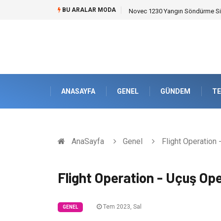
BU ARALAR MODA
Skoda Yedek Parça Seçiminde T
ANASAYFA
GENEL
GÜNDEM
TE
AnaSayfa
Genel
Flight Operation 
Flight Operation - Uçuş Op
Tem 2023, Sal
GENEL