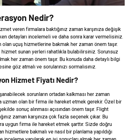
erasyon Nedir?
zmet veren firmalara baktığınız zaman karşınıza değişik
ken detayları incelemeli ve daha sonra karar vermelisiniz.
n olan uçuş hizmetlerine bakmak her zaman önem taşır.
 hizmet sunan yerleri rahatlıkla bulabilirsiniz. Sorunsuz
almak her zaman önem taşır. Bu konuda daha detaylı bilgi
sine göz atmalı ve sorularınızı sormalısınız.
yon Hizmet Fiyatı Nedir?
aşanabilecek sorunların ortadan kalkması her zaman
 uzman olan bir firma ile hareket etmek gerekir. Özel bir
şekilde sonuç alınması açısından önem taşır. Flight
ğınız zaman karşınıza çok fazla seçenek çıkar. Bu
 uygun firma ile hareket etmek şarttır. Sizde doğru
 hizmetlere bakmalı ve nasıl bir planlama yapıldığı
e inceleme yapılarak en iyi sonuçları almak her zaman