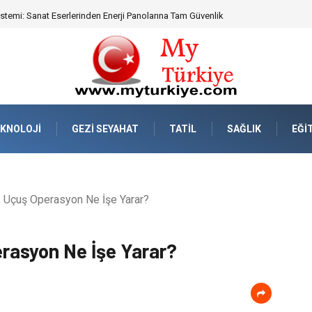
eknik Uyumluluk ve Sürüş Konforu
KNOLOJI
GEZI SEYAHAT
TATIL
SAĞLIK
EĞI
- Uçuş Operasyon Ne İşe Yarar?
erasyon Ne İşe Yarar?