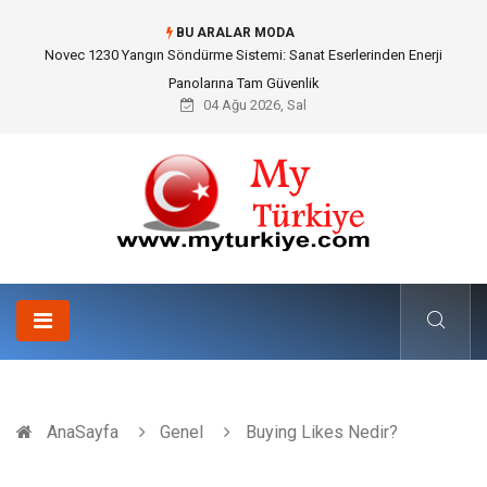
BU ARALAR MODA
Skoda Yedek Parça Seçiminde Teknik Uyumluluk ve Sürüş Konforu
04 Ağu 2026, Sal
AnaSayfa
Genel
Buying Likes Nedir?