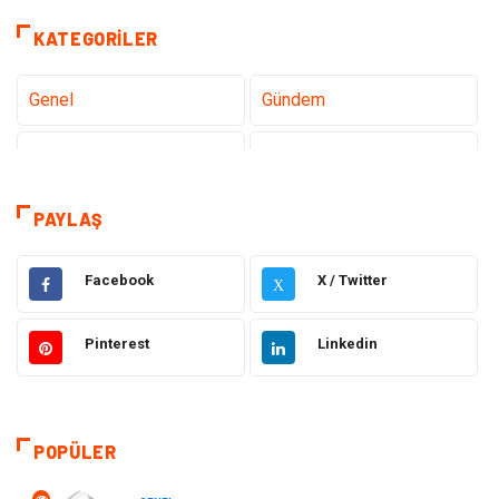
KATEGORILER
Genel
Gündem
Teknoloji
Gezi Seyahat
Tatil
Sağlık
PAYLAŞ
Eğitim
Gıda
Facebook
X / Twitter
X
Hukuk
Elektrik Elektronik
Pinterest
Linkedin
Tanıtıcı Reklam
Otomotiv
Makine
Giyim
POPÜLER
Kültür
Organizasyon