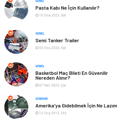
GENEL
Pasta Kabı Ne İçin Kullanılır?
Güzellik & Bakım
Aksesuar
10 Oca 2023, Sal
Finans & Ekonomi
Emlak
GENEL
Semi Tanker Trailer
Bilgisayar & Yazılım
Mobilya
03 Oca 2023, Sal
Genel Kültür
Otel
GENEL
Bebek Giyim
Moda
Basketbol Maç Bileti En Güvenilir
Nereden Alınır?
07 Haz 2023, Çar
Blogroll
Tarım & Hayvancılık
GÜNDEM
Markalar
Bilet
Amerika'ya Gidebilmek İçin Ne Lazım
12 Oca 2013, Cts
Restaurant
Cruise