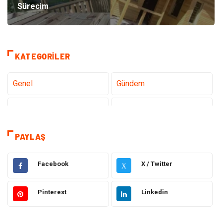
Sürecim
KATEGORILER
Genel
Gündem
Teknoloji
Gezi Seyahat
Tatil
Sağlık
PAYLAŞ
Eğitim
Gıda
Facebook
X / Twitter
X
Hukuk
Elektrik Elektronik
Pinterest
Linkedin
Tanıtıcı Reklam
Otomotiv