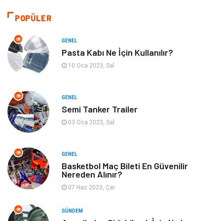
Makine
Giyim
POPÜLER
Kültür
Organizasyon
GENEL
Pasta Kabı Ne İçin Kullanılır?
Güzellik & Bakım
Aksesuar
10 Oca 2023, Sal
Finans & Ekonomi
Emlak
GENEL
Semi Tanker Trailer
Bilgisayar & Yazılım
Mobilya
03 Oca 2023, Sal
Genel Kültür
Otel
GENEL
Bebek Giyim
Moda
Basketbol Maç Bileti En Güvenilir
Nereden Alınır?
07 Haz 2023, Çar
Blogroll
Tarım & Hayvancılık
GÜNDEM
Markalar
Bilet