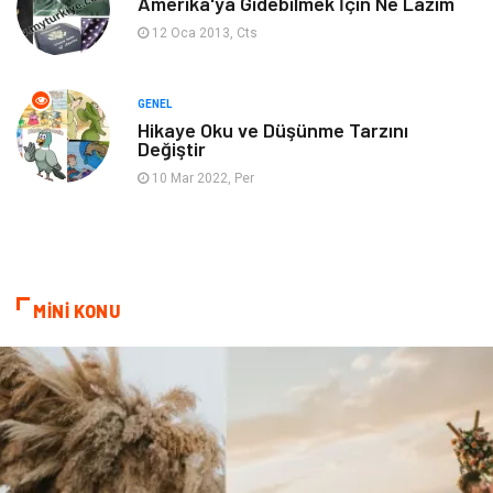
Amerika'ya Gidebilmek İçin Ne Lazım
12 Oca 2013, Cts
Restaurant
Cruise
Tarih
Spor Malzemeleri
GENEL
Hikaye Oku ve Düşünme Tarzını
Değiştir
10 Mar 2022, Per
MİNİ KONU