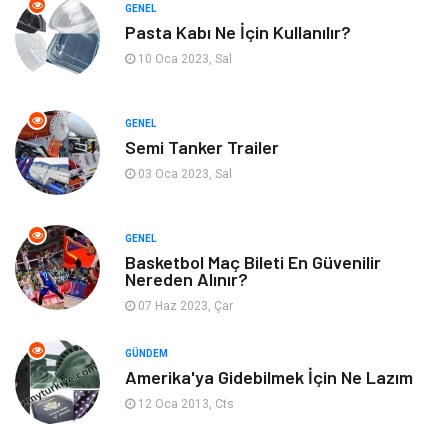
Kültür
Organizasyon
GENEL
Pasta Kabı Ne İçin Kullanılır?
Güzellik & Bakım
Aksesuar
10 Oca 2023, Sal
Finans & Ekonomi
Emlak
GENEL
Semi Tanker Trailer
Bilgisayar & Yazılım
Mobilya
03 Oca 2023, Sal
Genel Kültür
Otel
GENEL
Bebek Giyim
Moda
Basketbol Maç Bileti En Güvenilir
Nereden Alınır?
07 Haz 2023, Çar
Blogroll
Tarım & Hayvancılık
GÜNDEM
Markalar
Bilet
Amerika'ya Gidebilmek İçin Ne Lazım
12 Oca 2013, Cts
Restaurant
Cruise