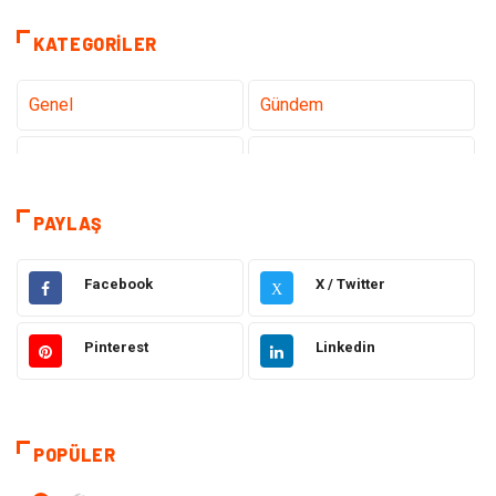
KATEGORILER
Genel
Gündem
Teknoloji
Gezi Seyahat
Tatil
Sağlık
PAYLAŞ
Eğitim
Gıda
Facebook
X / Twitter
X
Hukuk
Elektrik Elektronik
Pinterest
Linkedin
Tanıtıcı Reklam
Otomotiv
Makine
Giyim
POPÜLER