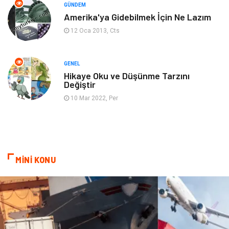
GÜNDEM
Markalar
Bilet
Amerika'ya Gidebilmek İçin Ne Lazım
12 Oca 2013, Cts
Restaurant
Cruise
Tarih
Spor Malzemeleri
GENEL
Hikaye Oku ve Düşünme Tarzını
Değiştir
10 Mar 2022, Per
MİNİ KONU