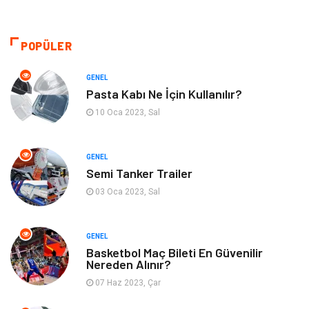
Tanıtıcı Reklam
Otomotiv
Makine
Giyim
POPÜLER
Kültür
Organizasyon
GENEL
Pasta Kabı Ne İçin Kullanılır?
Güzellik & Bakım
Aksesuar
10 Oca 2023, Sal
Finans & Ekonomi
Emlak
GENEL
Semi Tanker Trailer
Bilgisayar & Yazılım
Mobilya
03 Oca 2023, Sal
Genel Kültür
Otel
GENEL
Bebek Giyim
Moda
Basketbol Maç Bileti En Güvenilir
Nereden Alınır?
07 Haz 2023, Çar
Blogroll
Tarım & Hayvancılık