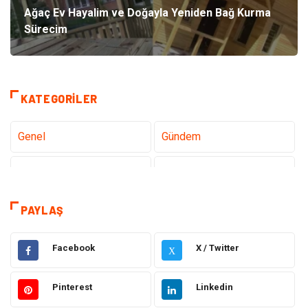
Ağaç Ev Hayalim ve Doğayla Yeniden Bağ Kurma
Sürecim
KATEGORILER
Genel
Gündem
Teknoloji
Gezi Seyahat
Tatil
Sağlık
PAYLAŞ
Eğitim
Gıda
Facebook
X / Twitter
X
Hukuk
Elektrik Elektronik
Pinterest
Linkedin