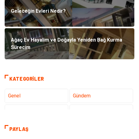
Geleceğin Evleri Nedir?
Ağaç Ev Hayalim ve Doğayla Yeniden Bağ Kurma
Sürecim
KATEGORILER
Genel
Gündem
Teknoloji
Gezi Seyahat
Tatil
Sağlık
PAYLAŞ