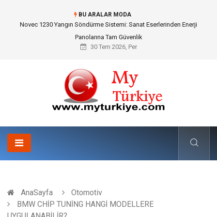
BU ARALAR MODA
Skoda Yedek Parça Seçiminde Teknik Uyumluluk ve Sürüş Konforu
30 Tem 2026, Per
AnaSayfa
Otomotiv
BMW CHİP TUNİNG HANGİ MODELLERE
UYGULANABİLİR?