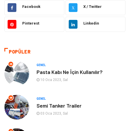
Eğitim
Gıda
Facebook
X / Twitter
X
Hukuk
Elektrik Elektronik
Pinterest
Linkedin
Tanıtıcı Reklam
Otomotiv
Makine
Giyim
POPÜLER
Kültür
Organizasyon
GENEL
Pasta Kabı Ne İçin Kullanılır?
Güzellik & Bakım
Aksesuar
10 Oca 2023, Sal
Finans & Ekonomi
Emlak
GENEL
Semi Tanker Trailer
Bilgisayar & Yazılım
Mobilya
03 Oca 2023, Sal
Genel Kültür
Otel