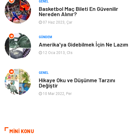
GENEL
Bebek Giyim
Moda
Basketbol Maç Bileti En Güvenilir
Nereden Alınır?
07 Haz 2023, Çar
Blogroll
Tarım & Hayvancılık
GÜNDEM
Markalar
Bilet
Amerika'ya Gidebilmek İçin Ne Lazım
12 Oca 2013, Cts
Restaurant
Cruise
Tarih
Spor Malzemeleri
GENEL
Hikaye Oku ve Düşünme Tarzını
Değiştir
10 Mar 2022, Per
MİNİ KONU