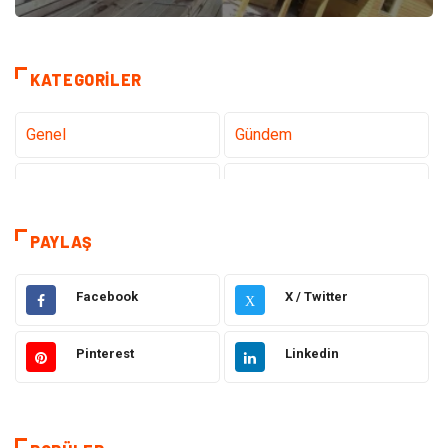
KATEGORILER
Genel
Gündem
Teknoloji
Gezi Seyahat
Tatil
Sağlık
PAYLAŞ
Eğitim
Gıda
Facebook
X / Twitter
X
Hukuk
Elektrik Elektronik
Pinterest
Linkedin
Tanıtıcı Reklam
Otomotiv
Makine
Giyim