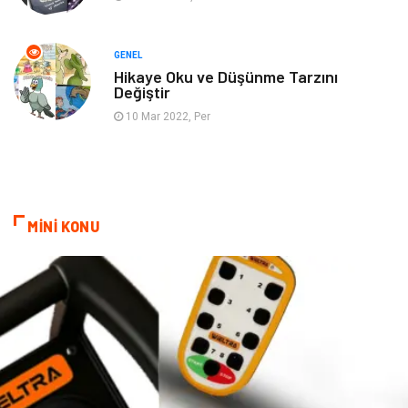
Restaurant
Cruise
Tarih
Spor Malzemeleri
GENEL
Hikaye Oku ve Düşünme Tarzını
Değiştir
10 Mar 2022, Per
MİNİ KONU