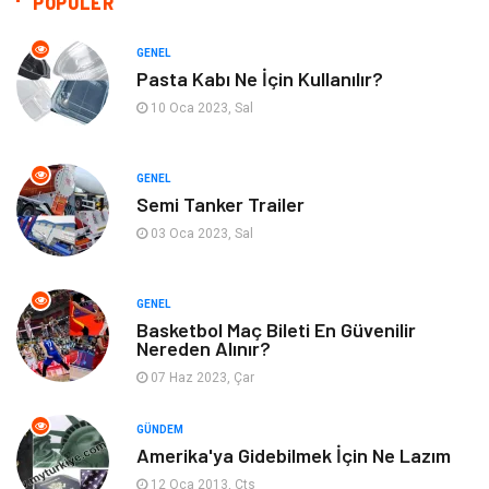
POPÜLER
Kültür
Organizasyon
GENEL
Pasta Kabı Ne İçin Kullanılır?
Güzellik & Bakım
Aksesuar
10 Oca 2023, Sal
Finans & Ekonomi
Emlak
GENEL
Semi Tanker Trailer
Bilgisayar & Yazılım
Mobilya
03 Oca 2023, Sal
Genel Kültür
Otel
GENEL
Bebek Giyim
Moda
Basketbol Maç Bileti En Güvenilir
Nereden Alınır?
07 Haz 2023, Çar
Blogroll
Tarım & Hayvancılık
GÜNDEM
Markalar
Bilet
Amerika'ya Gidebilmek İçin Ne Lazım
12 Oca 2013, Cts