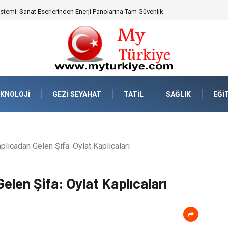
emi: Sanat Eserlerinden Enerji Panolarına Tam Güvenlik
KNOLOJI
GEZI SEYAHAT
TATIL
SAĞLIK
EĞI
plıcadan Gelen Şifa: Oylat Kaplıcaları
elen Şifa: Oylat Kaplıcaları