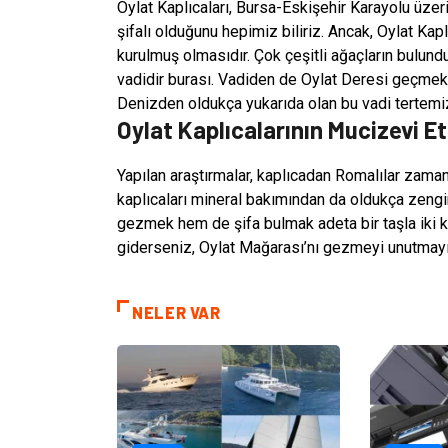
Oylat Kaplıcaları, Bursa-Eskişehir Karayolu üzeri
şifalı olduğunu hepimiz biliriz. Ancak, Oylat Kaplı
kurulmuş olmasıdır. Çok çeşitli ağaçların bulunduğ
vadidir burası. Vadiden de Oylat Deresi geçmekt
Denizden oldukça yukarıda olan bu vadi tertemiz 
Oylat Kaplıcalarının Mucizevi Et
Yapılan araştırmalar, kaplıcadan Romalılar zaman
kaplıcaları mineral bakımından da oldukça zengin
gezmek hem de şifa bulmak adeta bir taşla iki k
giderseniz, Oylat Mağarası’nı gezmeyi unutmayı
NELER VAR