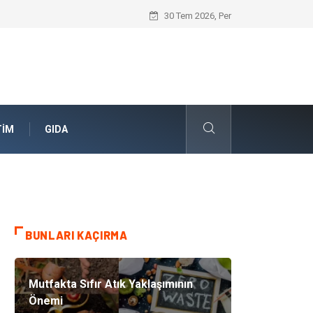
Skoda Yedek Parça Seçiminde Teknik U
30 Tem 2026, Per
TIM
GIDA
BUNLARI KAÇIRMA
Mutfakta Sıfır Atık Yaklaşımının
Önemi