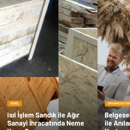
GENEL
ORGANIZASYO
Isıl İşlem Sandık ile Ağır
Belgese
Sanayi İhracatında Neme
ile Anıl