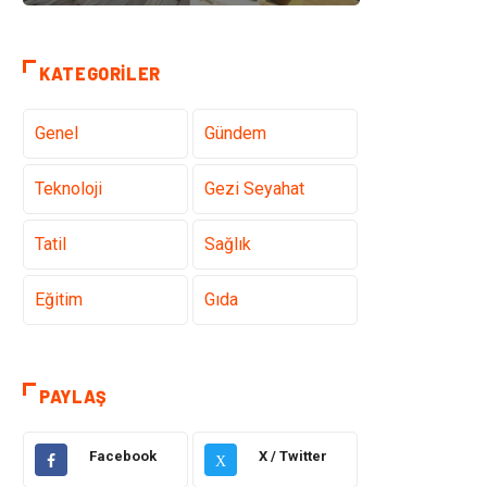
KATEGORILER
Genel
Gündem
Teknoloji
Gezi Seyahat
Tatil
Sağlık
Eğitim
Gıda
Hukuk
Elektrik Elektronik
PAYLAŞ
Tanıtıcı Reklam
Otomotiv
Facebook
X / Twitter
X
Makine
Giyim