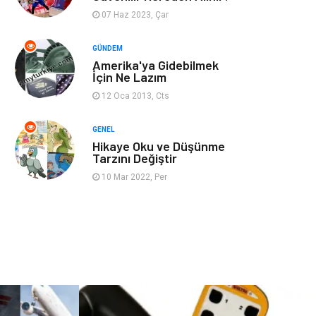
07 Haz 2023, Çar
Restaurant
Cruise
GÜNDEM
Amerika'ya Gidebilmek
Tarih
Spor Malzemeleri
İçin Ne Lazım
12 Oca 2013, Cts
GENEL
Hikaye Oku ve Düşünme
Tarzını Değiştir
10 Mar 2022, Per