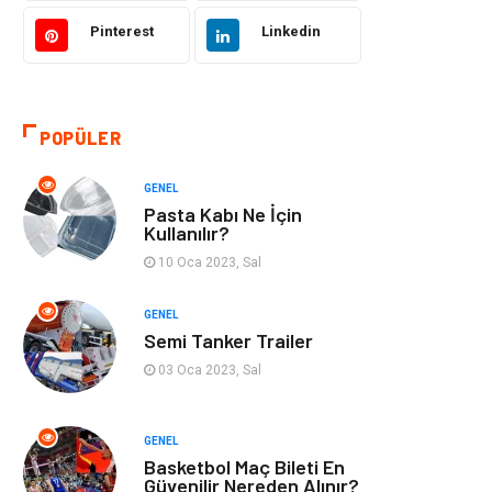
Pinterest
Linkedin
Kültür
Organizasyon
Güzellik & Bakım
Aksesuar
POPÜLER
Finans & Ekonomi
Emlak
GENEL
Bilgisayar &
Mobilya
Pasta Kabı Ne İçin
Yazılım
Kullanılır?
10 Oca 2023, Sal
Genel Kültür
Otel
GENEL
Semi Tanker Trailer
Bebek Giyim
Moda
03 Oca 2023, Sal
Blogroll
Tarım &
Hayvancılık
GENEL
Basketbol Maç Bileti En
Markalar
Bilet
Güvenilir Nereden Alınır?