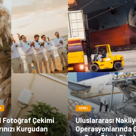
N
GENEL
l Fotoğraf Çekimi
Uluslararası Nakliy
arınızı Kurgudan
Operasyonlarında