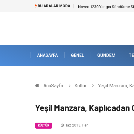
BU ARALAR MODA
Novec 1230 Yangın Söndürme Sist
ANASAYFA
GENEL
GÜNDEM
TE
AnaSayfa
Kültür
Yeşil Manzara, Ka
Yeşil Manzara, Kaplıcadan G
Haz 2013, Per
KÜLTÜR