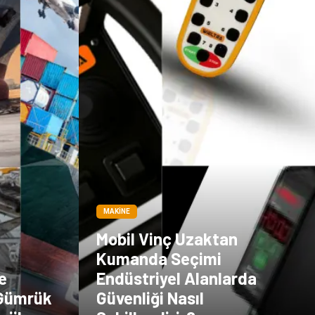
MAKINE
Mobil Vinç Uzaktan
Kumanda Seçimi
e
Endüstriyel Alanlarda
 Gümrük
Güvenliği Nasıl