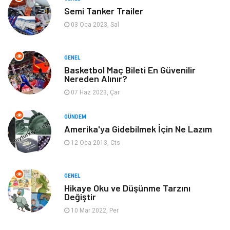
Semi Tanker Trailer
Bilgisayar & Yazılım
Mobilya
03 Oca 2023, Sal
Genel Kültür
Otel
GENEL
Bebek Giyim
Moda
Basketbol Maç Bileti En Güvenilir
Nereden Alınır?
07 Haz 2023, Çar
Blogroll
Tarım & Hayvancılık
GÜNDEM
Markalar
Bilet
Amerika'ya Gidebilmek İçin Ne Lazım
12 Oca 2013, Cts
Restaurant
Cruise
Tarih
Spor Malzemeleri
GENEL
Hikaye Oku ve Düşünme Tarzını
Değiştir
10 Mar 2022, Per