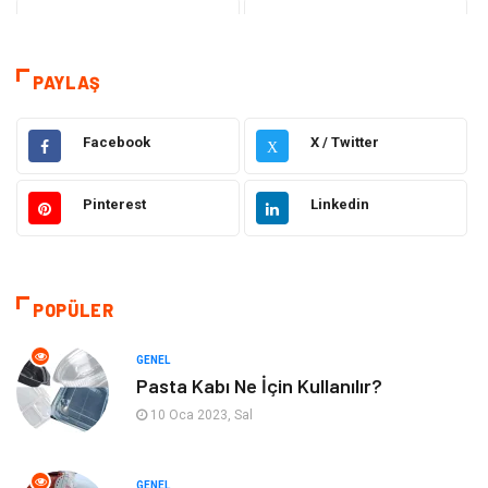
Teknoloji
Gezi Seyahat
Tatil
Sağlık
PAYLAŞ
Eğitim
Gıda
Facebook
X / Twitter
X
Hukuk
Elektrik Elektronik
Pinterest
Linkedin
Tanıtıcı Reklam
Otomotiv
Makine
Giyim
POPÜLER
Kültür
Organizasyon
GENEL
Pasta Kabı Ne İçin Kullanılır?
Güzellik & Bakım
Aksesuar
10 Oca 2023, Sal
Finans & Ekonomi
Emlak
GENEL