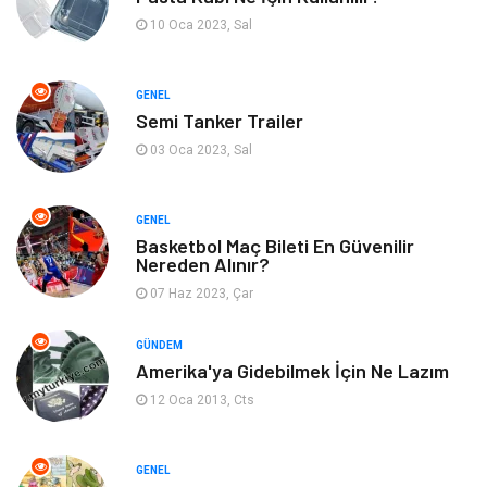
Güzellik & Bakım
Aksesuar
10 Oca 2023, Sal
Finans & Ekonomi
Emlak
GENEL
Semi Tanker Trailer
Bilgisayar & Yazılım
Mobilya
03 Oca 2023, Sal
Genel Kültür
Otel
GENEL
Bebek Giyim
Moda
Basketbol Maç Bileti En Güvenilir
Nereden Alınır?
07 Haz 2023, Çar
Blogroll
Tarım & Hayvancılık
GÜNDEM
Markalar
Bilet
Amerika'ya Gidebilmek İçin Ne Lazım
12 Oca 2013, Cts
Restaurant
Cruise
Tarih
Spor Malzemeleri
GENEL