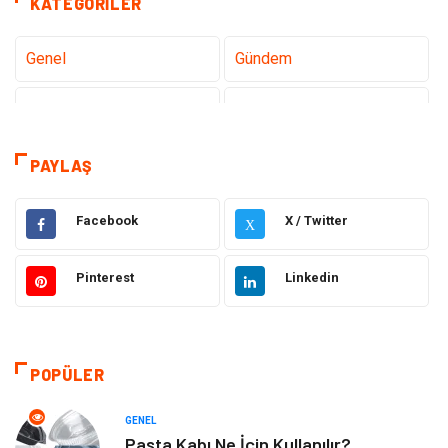
KATEGORILER
Genel
Gündem
Teknoloji
Gezi Seyahat
Tatil
Sağlık
PAYLAŞ
Eğitim
Gıda
Facebook
X / Twitter
X
Hukuk
Elektrik Elektronik
Pinterest
Linkedin
Tanıtıcı Reklam
Otomotiv
Makine
Giyim
POPÜLER
Kültür
Organizasyon
GENEL
Pasta Kabı Ne İçin Kullanılır?