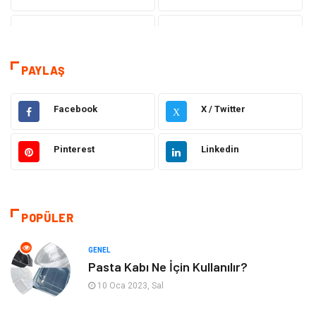
Teknoloji
Gezi Seyahat
Tatil
Sağlık
PAYLAŞ
Eğitim
Gıda
Facebook
X / Twitter
X
Hukuk
Elektrik Elektronik
Pinterest
Linkedin
Tanıtıcı Reklam
Otomotiv
Makine
Giyim
POPÜLER
Kültür
Organizasyon
GENEL
Pasta Kabı Ne İçin Kullanılır?
Güzellik & Bakım
Aksesuar
10 Oca 2023, Sal