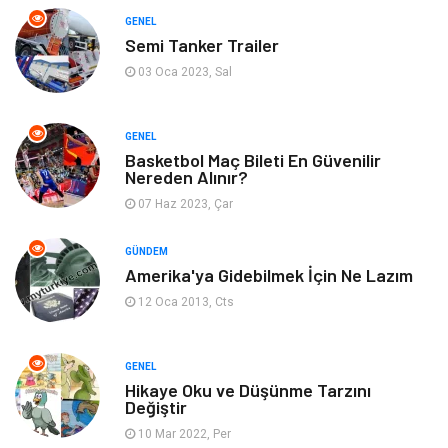
Finans & Ekonomi
Emlak
GENEL
Semi Tanker Trailer
Bilgisayar & Yazılım
Mobilya
03 Oca 2023, Sal
Genel Kültür
Otel
GENEL
Bebek Giyim
Moda
Basketbol Maç Bileti En Güvenilir
Nereden Alınır?
07 Haz 2023, Çar
Blogroll
Tarım & Hayvancılık
GÜNDEM
Markalar
Bilet
Amerika'ya Gidebilmek İçin Ne Lazım
12 Oca 2013, Cts
Restaurant
Cruise
Tarih
Spor Malzemeleri
GENEL
Hikaye Oku ve Düşünme Tarzını
Değiştir
10 Mar 2022, Per