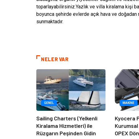
toparlayabilirsiniz.Yazlık ve villa kiralama kişi 
boyunca şehirde evlerde açık hava ve doğadan mah
sunmaktadır.
NELER VAR
GENEL
MAKINE
Sailing Charters (Yelkenli
Kyocera P
Kiralama Hizmetleri) ile
Kurumsal
Rüzgarın Peşinden Gidin
OPEX Dön