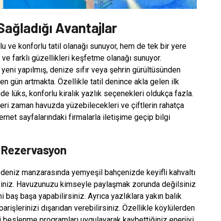
Sağladığı Avantajlar
lu ve konforlu tatil olanağı sunuyor, hem de tek bir yere
a ve farklı güzellikleri keşfetme olanağı sunuyor.
 yeni yapılmış, denize sıfır veya şehrin gürültüsünden
en gün artmakta. Özellikle tatil denince akla gelen ilk
nde lüks, konforlu kiralık yazlık seçenekleri oldukça fazla.
eri zaman havuzda yüzebilecekleri ve çiftlerin rahatça
ernet sayfalarındaki firmalarla iletişime geçip bilgi
ne Rezervasyon
r, deniz manzarasında yemyeşil bahçenizde keyifli kahvaltı
irsiniz. Havuzunuzu kimseyle paylaşmak zorunda değilsiniz
i baş başa yapabilirsiniz. Ayrıca yazlıklara yakın balık
parişlerinizi dışarıdan verebilirsiniz. Özellikle köylülerden
li beslenme programları uygulayarak kaybettiğiniz enerjiyi