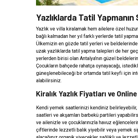
Yazlıklarda Tatil Yapmanın 
Yazlık ve villa kiralamak hem ailelere özel huzur
bağlı kalmadan her yıl farklı yerlerde tatil yapm
Ülkemizin en gözde tatil yerleri ve beldelerinde
uzak yazlıklarda tatil yapma talepleri de her geç
yerlerden birisi olan Antalya’nın güzel beldeleri
Çocukların bahçede rahatça oynayacağı, istedikl
güneşlenebileceği bir ortamda tatil keyfi için int
alabilirsiniz.
Kiralık Yazlık Fiyatları ve Onli
Kendi yemek saatlerinizi kendiniz belirleyebili
saatleri ve akşamları barbekü partileri yapabil
ve ailenizle ve çocuklarınızla havuz eğlencelerin
çiftlerinde lezzetli balık yiyebilir veya yemek si
alacağınız organik yiyecekler sağlıklı ve lezzet