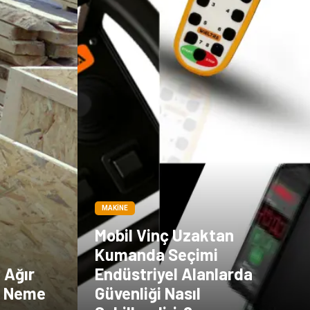
MAKINE
Mobil Vinç Uzaktan
Kumanda Seçimi
e Ağır
Endüstriyel Alanlarda
a Neme
Güvenliği Nasıl