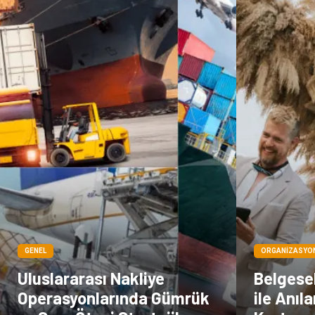
GENEL
ORGANIZASYO
Uluslararası Nakliye
Belgese
Operasyonlarında Gümrük
ile Anıl