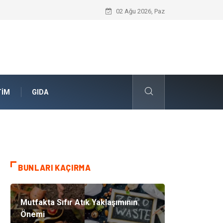
Geleceğin Evleri Nedir?
02 Ağu 2026, Paz
TIM
GIDA
BUNLARI KAÇIRMA
Mutfakta Sıfır Atık Yaklaşımının
Önemi