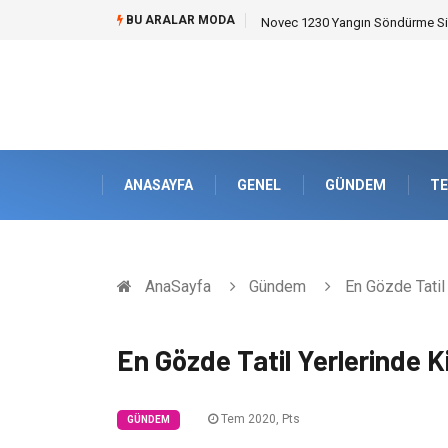
BU ARALAR MODA
Skoda Yedek Parça Seçiminde T
ANASAYFA
GENEL
GÜNDEM
TE
AnaSayfa
Gündem
En Gözde Tatil 
En Gözde Tatil Yerlerinde Ki
Tem 2020, Pts
GÜNDEM