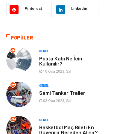
Pinterest
Linkedin
Kültür
Organizasyon
Güzellik & Bakım
Aksesuar
POPÜLER
Finans & Ekonomi
Emlak
GENEL
Bilgisayar &
Mobilya
Pasta Kabı Ne İçin
Yazılım
Kullanılır?
10 Oca 2023, Sal
Genel Kültür
Otel
GENEL
Semi Tanker Trailer
Bebek Giyim
Moda
03 Oca 2023, Sal
Blogroll
Tarım &
Hayvancılık
GENEL
Basketbol Maç Bileti En
Markalar
Bilet
Güvenilir Nereden Alınır?