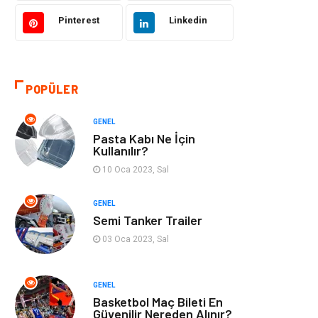
Pinterest
Linkedin
Kültür
Organizasyon
Güzellik & Bakım
Aksesuar
POPÜLER
Finans & Ekonomi
Emlak
GENEL
Bilgisayar &
Mobilya
Pasta Kabı Ne İçin
Yazılım
Kullanılır?
10 Oca 2023, Sal
Genel Kültür
Otel
GENEL
Semi Tanker Trailer
Bebek Giyim
Moda
03 Oca 2023, Sal
Blogroll
Tarım &
Hayvancılık
GENEL
Basketbol Maç Bileti En
Markalar
Bilet
Güvenilir Nereden Alınır?