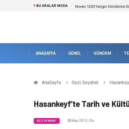
BU ARALAR MODA
Novec 1230 Yangın Söndürme Sist
ANASAYFA
GENEL
GÜNDEM
TE
AnaSayfa
Gezi Seyahat
Hasankeyf’
Hasankeyf’te Tarih ve Kültü
May 2013, Cts
GEZI SEYAHAT