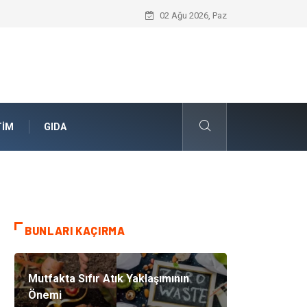
Skoda Yedek Parça Seçiminde Teknik U
02 Ağu 2026, Paz
TIM
GIDA
BUNLARI KAÇIRMA
Mutfakta Sıfır Atık Yaklaşımının
Önemi