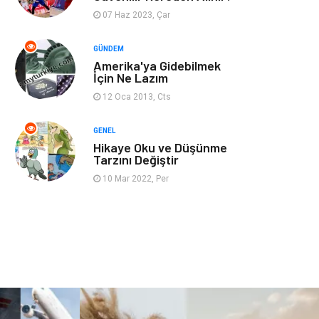
07 Haz 2023, Çar
Restaurant
Cruise
GÜNDEM
Amerika'ya Gidebilmek
Tarih
Spor Malzemeleri
İçin Ne Lazım
12 Oca 2013, Cts
GENEL
Hikaye Oku ve Düşünme
Tarzını Değiştir
10 Mar 2022, Per