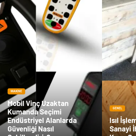
MAKINE
Mobil Vinç Uzaktan
GENEL
Kumanda Seçimi
Endüstriyel Alanlarda
Isıl İşle
Güvenliği Nasıl
Sanayi 