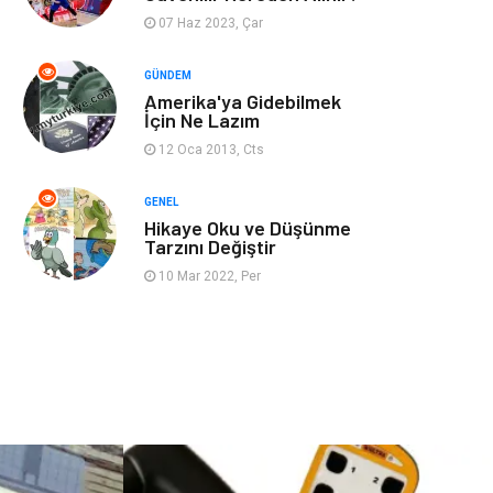
07 Haz 2023, Çar
Restaurant
Cruise
GÜNDEM
Amerika'ya Gidebilmek
Tarih
Spor Malzemeleri
İçin Ne Lazım
12 Oca 2013, Cts
GENEL
Hikaye Oku ve Düşünme
Tarzını Değiştir
10 Mar 2022, Per