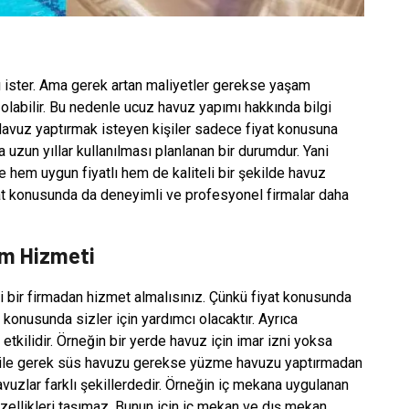
ister. Ama gerek artan maliyetler gerekse yaşam
 olabilir. Bu nedenle ucuz havuz yapımı hakkında bilgi
. Havuz yaptırmak isteyen kişiler sadece fiyat konusuna
uzun yıllar kullanılması planlanan bir durumdur. Yani
 hem uygun fiyatlı hem de kaliteli bir şekilde havuz
iyat konusunda da deneyimli ve profesyonel firmalar daha
ım Hizmeti
i bir firmadan hizmet almalısınız. Çünkü fiyat konusunda
konusunda sizler için yardımcı olacaktır. Ayrıca
a etkilidir. Örneğin bir yerde havuz için imar izni yoksa
ı ile gerek süs havuzu gerekse yüzme havuzu yaptırmadan
avuzlar farklı şekillerdedir. Örneğin iç mekana uygulanan
zellikleri taşımaz. Bunun için iç mekan ve dış mekan