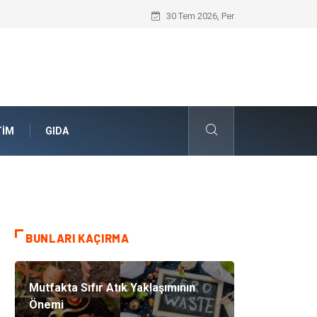
Skoda Yedek Parça Seçiminde Teknik U
30 Tem 2026, Per
TIM
GIDA
BUNLARI KAÇIRMA
Mutfakta Sıfır Atık Yaklaşımının
Önemi