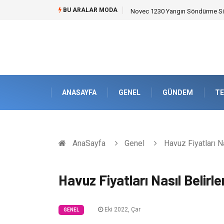
BU ARALAR MODA
Novec 1230 Yangın Söndürme Sist
ANASAYFA
GENEL
GÜNDEM
TE
AnaSayfa
Genel
Havuz Fiyatları Na
Havuz Fiyatları Nasıl Belirle
Eki 2022, Çar
GENEL