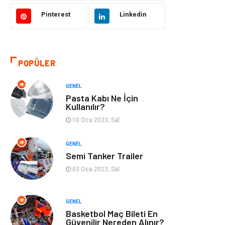
Pinterest
Linkedin
Kültür
Organizasyon
Güzellik & Bakım
Aksesuar
POPÜLER
Finans & Ekonomi
Emlak
GENEL
Bilgisayar &
Mobilya
Pasta Kabı Ne İçin
Yazılım
Kullanılır?
10 Oca 2023, Sal
Genel Kültür
Otel
GENEL
Semi Tanker Trailer
Bebek Giyim
Moda
03 Oca 2023, Sal
Blogroll
Tarım &
Hayvancılık
GENEL
Basketbol Maç Bileti En
Markalar
Bilet
Güvenilir Nereden Alınır?