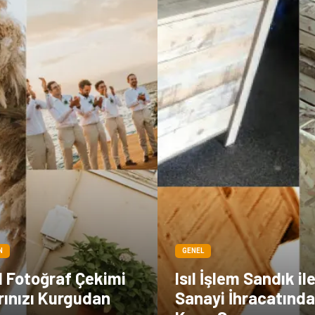
N
GENEL
l Fotoğraf Çekimi
Isıl İşlem Sandık il
arınızı Kurgudan
Sanayi İhracatınd