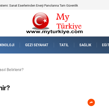
emi: Sanat Eserlerinden Enerji Panolarına Tam Güvenlik
KNOLOJI
GEZI SEYAHAT
TATIL
SAĞLIK
EĞI
sıl Belirlenir?
nir?