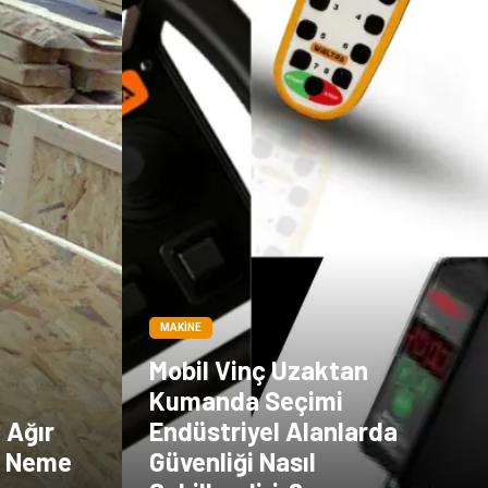
MAKINE
Mobil Vinç Uzaktan
Kumanda Seçimi
e Ağır
Endüstriyel Alanlarda
a Neme
Güvenliği Nasıl