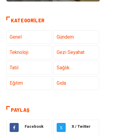
KATEGORILER
Genel
Gündem
Teknoloji
Gezi Seyahat
Tatil
Sağlık
Eğitim
Gıda
Hukuk
Elektrik Elektronik
PAYLAŞ
Tanıtıcı Reklam
Otomotiv
Facebook
X / Twitter
X
Makine
Giyim