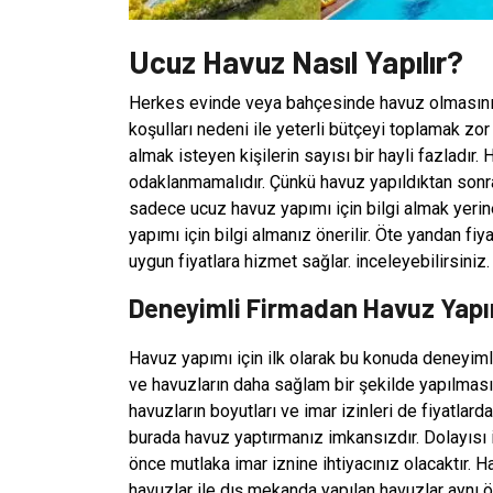
Ucuz Havuz Nasıl Yapılır?
Herkes evinde veya bahçesinde havuz olmasını 
koşulları nedeni ile yeterli bütçeyi toplamak zor
almak isteyen kişilerin sayısı bir hayli fazladır
odaklanmamalıdır. Çünkü havuz yapıldıktan sonra 
sadece ucuz havuz yapımı için bilgi almak yerine
yapımı için bilgi almanız önerilir. Öte yandan f
uygun fiyatlara hizmet sağlar. inceleyebilirsiniz.
Deneyimli Firmadan Havuz Yap
Havuz yapımı için ilk olarak bu konuda deneyiml
ve havuzların daha sağlam bir şekilde yapılması 
havuzların boyutları ve imar izinleri de fiyatlard
burada havuz yaptırmanız imkansızdır. Dolayıs
önce mutlaka imar iznine ihtiyacınız olacaktır. H
havuzlar ile dış mekanda yapılan havuzlar aynı ö