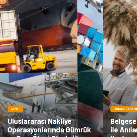
GENEL
ORGANIZASYO
Uluslararası Nakliye
Belgese
Operasyonlarında Gümrük
ile Anıl