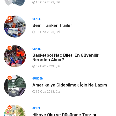
Güzellik & Bakım
Aksesuar
10 Oca 2023, Sal
Finans & Ekonomi
Emlak
GENEL
Semi Tanker Trailer
Bilgisayar & Yazılım
Mobilya
03 Oca 2023, Sal
Genel Kültür
Otel
GENEL
Bebek Giyim
Moda
Basketbol Maç Bileti En Güvenilir
Nereden Alınır?
07 Haz 2023, Çar
Blogroll
Tarım & Hayvancılık
GÜNDEM
Markalar
Bilet
Amerika'ya Gidebilmek İçin Ne Lazım
12 Oca 2013, Cts
Restaurant
Cruise
Tarih
Spor Malzemeleri
GENEL
Hikaye Oku ve Düşünme Tarzını