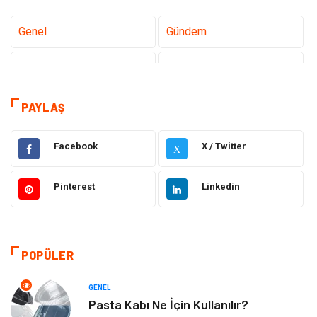
Genel
Gündem
Teknoloji
Gezi Seyahat
Tatil
Sağlık
PAYLAŞ
Eğitim
Gıda
Facebook
X / Twitter
X
Hukuk
Elektrik Elektronik
Pinterest
Linkedin
Tanıtıcı Reklam
Otomotiv
Makine
Giyim
POPÜLER
Kültür
Organizasyon
GENEL
Pasta Kabı Ne İçin Kullanılır?