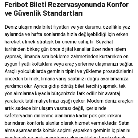
Feribot Bileti Rezervasyonunda Konfor
ve Güvenlik Standartları
Deniz ulaşımında bilet fiyatları ve yer durumu, özellikle yaz
aylarında ve hafta sonlarında hızla değişebildiği için erken
hareket etmek stratejik bir öneme sahiptir. Seyahat
tarihinden birkaç gün önce dijital kanallar üzerinden işlem
yapmak, limanda sıra bekleme zahmetinden kurtarırken en
uygun fiyatlı koltuklara veya araç yerlerine ulaşmanızı sağlar.
Araçlı yolculuklarda geminin tipini ve yükleme prosedürlerini
önceden bilmek, limana varış saatinizi doğru ayarlamanıza
yardımcı olur. Ayrıca gidiş-dönüş bilet tercihi yapmak, tek
yön alımlarına kıyasla bütçenizde fark edilir bir avantaj
yaratarak tatil maliyetinizi aşağı çeker. Modern deniz araçları
artık sadece bir ulaşım vasıtası değil, içerisinde
kafeteryadan dinlenme alanlarına kadar pek çok imkanı
barındıran konforlu alanlar olarak hizmet vermektedir. Satın
alma aşamasında koltuk seçimi yaparken geminin iç planını
incelemek ve açık güverteye yakın noktaları tercih etmek,