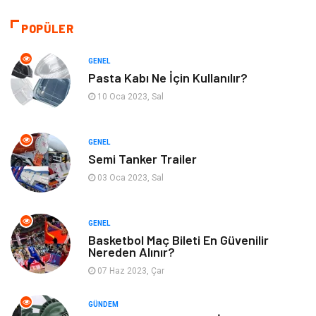
Makine
Giyim
POPÜLER
Kültür
Organizasyon
GENEL
Pasta Kabı Ne İçin Kullanılır?
Güzellik & Bakım
Aksesuar
10 Oca 2023, Sal
Finans & Ekonomi
Emlak
GENEL
Semi Tanker Trailer
Bilgisayar & Yazılım
Mobilya
03 Oca 2023, Sal
Genel Kültür
Otel
GENEL
Bebek Giyim
Moda
Basketbol Maç Bileti En Güvenilir
Nereden Alınır?
07 Haz 2023, Çar
Blogroll
Tarım & Hayvancılık
GÜNDEM
Markalar
Bilet