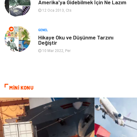
Amerika'ya Gidebilmek İçin Ne Lazım
12 Oca 2013, Cts
Restaurant
Cruise
Tarih
Spor Malzemeleri
GENEL
Hikaye Oku ve Düşünme Tarzını
Değiştir
10 Mar 2022, Per
MİNİ KONU