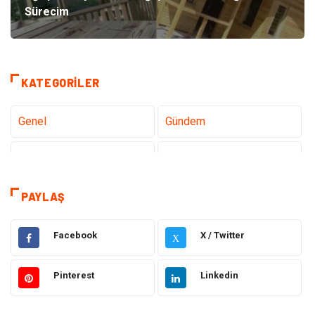
Sürecim
KATEGORILER
Genel
Gündem
Teknoloji
Gezi Seyahat
Tatil
Sağlık
PAYLAŞ
Eğitim
Gıda
Facebook
X / Twitter
X
Hukuk
Elektrik Elektronik
Pinterest
Linkedin
Tanıtıcı Reklam
Otomotiv