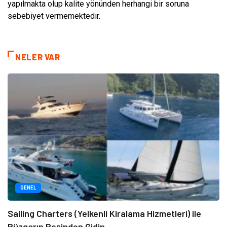
yapılmakta olup kalite yönünden herhangi bir soruna
sebebiyet vermemektedir.
NELER VAR
GENEL
Sailing Charters (Yelkenli Kiralama Hizmetleri) ile
Rüzgarın Peşinden Gidin