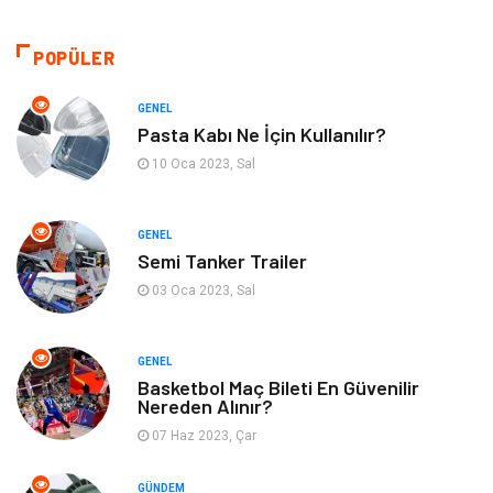
Makine
Giyim
POPÜLER
Kültür
Organizasyon
GENEL
Pasta Kabı Ne İçin Kullanılır?
Güzellik & Bakım
Aksesuar
10 Oca 2023, Sal
Finans & Ekonomi
Emlak
GENEL
Semi Tanker Trailer
Bilgisayar & Yazılım
Mobilya
03 Oca 2023, Sal
Genel Kültür
Otel
GENEL
Bebek Giyim
Moda
Basketbol Maç Bileti En Güvenilir
Nereden Alınır?
07 Haz 2023, Çar
Blogroll
Tarım & Hayvancılık
GÜNDEM