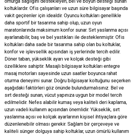
omurga sağlığını destekleyen, bel ve boyun desteği sunan
koltuklardır. Ofis çalışanları ve uzun süre bilgisayar başında
vakit geçirenler için idealdir. Oyuncu koltukları genellikle
daha sportif bir tasarıma sahip olup, uzun oyun
maratonlarında maksimum konfor sunar. Sırt yaslanma açısı
ayarlanabilir, baş ve bel yastıkları ile desteklenmiştir. Ofis
koltukları daha sade bir tasarıma sahip olan bu koltuklar,
konfor ve işlevsellik açısından iş yerlerinde tercih edilir.
Döner taban, yükseklik ayarı ve kolçak desteği gibi
özelliklere sahiptir. Masajlı bilgisayar koltukları entegre
masaj motorları sayesinde uzun saatler boyunca rahat
oturma deneyimi sunar. Doğru bilgisayar koltuğunu seçerken
aşağıdaki faktörleri göz önünde bulundurmalısınız. Bel ve
sırt desteği sunan, vücut yapınıza uygun bir model tercih
edilmelidir. Nefes alabilir kumaş veya kaliteli deri kaplama,
uzun vadeli kullanım açısından önemlidir. Yükseklik, sırt
yaslanma açısı ve kolçak ayarlarının kişisel ihtiyaçlara göre
düzenlenebilir olması gerekir. Sağlam bir çerçeveye ve
kaliteli sünger dolguya sahip koltuklar, uzun ömürlü kullanım